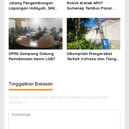
Jelang Pengembangan
Rokok Kretek APHT
Lapangan Hidayah, SKK
Sumenep Tembus Pasar
Migas-PC North Madura II
Indonesia Timur
Perkuat Sinergi dengan
Nelayan Sampang
DPRD Sampang Dukung
Dikomplain Masyarakat
Pemidanaan Kaum LGBT
Terkait Voltase dan Tiang
Miring, Ini Jawaban
Manager PLN ULP Sampang
Tinggalkan Balasan
Alamat email Anda tidak akan dipublikasikan.
Ruas yang wajib
ditandai
*