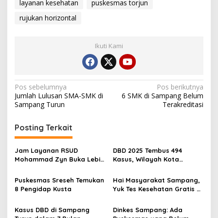
layanan kesehatan
puskesmas torjun
rujukan horizontal
Ikuti Kami
Navigasi
Pos sebelumnya
Pos berikutnya
Jumlah Lulusan SMA-SMK di
6 SMK di Sampang Belum
pos
Sampang Turun
Terakreditasi
Posting Terkait
Jam Layanan RSUD
DBD 2025 Tembus 494
Mohammad Zyn Buka Lebih
Kasus, Wilayah Kota
Siang selama Ramadhan
Sampang Terjangkit
Terbanyak
Puskesmas Sreseh Temukan
Hai Masyarakat Sampang,
8 Pengidap Kusta
Yuk Tes Kesehatan Gratis di
Puskesmas Terdekat
Kasus DBD di Sampang
Dinkes Sampang: Ada