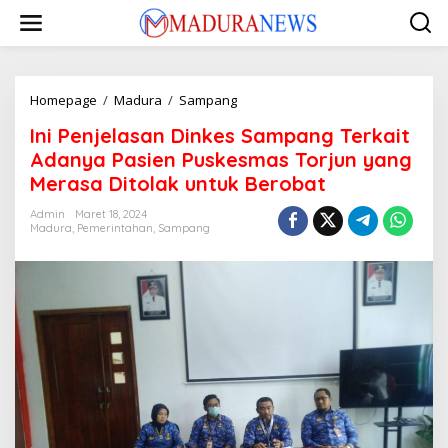
Lewati
ke
konten
Ini
Homepage
/
Madura
/
Sampang
Penjelasan
Ini Penjelasan Dinkes Sampang Terkait
Dinkes
Sampang
Adanya Pasien Puskesmas Torjun yang
Terkait
Merasa Ditolak untuk Berobat
Adanya
Pasien
Admin
Maret 18, 2024
Puskesmas
Madura
,
Pemerintahan
,
Sampang
Torjun
yang
Merasa
Ditolak
untuk
Berobat