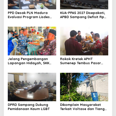
PPD Desak PLN Madura
KUA-PPAS 2027 Disepakati,
Evaluasi Program Lisdes
APBD Sampang Defisit Rp
Sumenep, Ini Sebabnya
130,2 M
Jelang Pengembangan
Rokok Kretek APHT
Lapangan Hidayah, SKK
Sumenep Tembus Pasar
Migas-PC North Madura II
Indonesia Timur
Perkuat Sinergi dengan
Nelayan Sampang
DPRD Sampang Dukung
Dikomplain Masyarakat
Pemidanaan Kaum LGBT
Terkait Voltase dan Tiang
Miring, Ini Jawaban