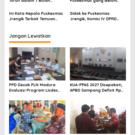
Turun dalam 7 Bulan
Puskesmas yang Belum
Terakhir
Punya Apoteker
Ini Kata Kepala Puskesmas
Sidak ke Puskesmas
Jrengik Terkait Temuan
Jrengik, Komisi IV DPRD
Sidak Komisi I DPRD
Sampang Temukan Pasien
Sampang
Dirawat di Lorong
Jangan Lewatkan
PPD Desak PLN Madura
KUA-PPAS 2027 Disepakati,
Evaluasi Program Lisdes
APBD Sampang Defisit Rp
Sumenep, Ini Sebabnya
130,2 M