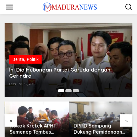
Lewati
ke
konten
Berita
,
Politik
Ini Dia Hubungan Partai Garuda dengan
Gerindra
Februari 19, 2018
«
»
Rokok Kretek APHT
DPRD Sampang
Sumenep Tembus
Dukung Pemidanaan