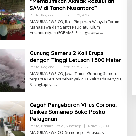
“Membumikan Akhlak Rasulullah
SAW di Tanah Nusantara”
Oleh
Berita
,
Regional
|
Februari 12, 2023
Admin
MADURANEWS.CO, Bali- Pimpinan Wilayah Forum
Mahasiswa dan Santri Raudlatul Ulum
Arrahmaniyah (FORMASI
Selengkapnya
Gunung Semeru 2 Kali Erupsi
dengan Tinggi Letusan 1.500 Meter
Oleh
Berita
,
Regional
|
Februari 5, 2023
Admin
MADURANEWS.CO, Jawa Timur- Gunung Semeru
terpantau erupsi sebanyak dua kali pada Minggu,
Selengkapnya
Cegah Penyebaran Virus Corona,
Dinkes Sumenep Buka Posko
Pelayanan
Oleh
Berita
,
Madura
,
Sosial
,
Sumenep
|
Maret 21, 2020
Admin
MADURANEWS.CO, Sumenep – Antisipasi