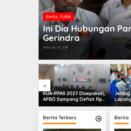
Berita
,
Politik
Ini Dia Hubungan Pa
Gerindra
Februari 19, 2018
«
PLN Madura
KUA-PPAS 2027 Disepakati,
Jelan
ogram Lisdes
APBD Sampang Defisit Rp
Lapang
i Sebabnya
130,2 M
Migas-
Perkua
Nelay
Berita Terbaru
Berita