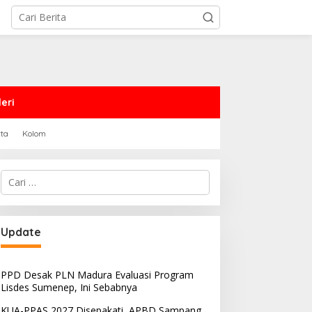
eri
rta
Kolom
Cari
untuk:
Update
PPD Desak PLN Madura Evaluasi Program
Lisdes Sumenep, Ini Sebabnya
KUA-PPAS 2027 Disepakati, APBD Sampang