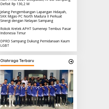
Defisit Rp 130,2 M
Jelang Pengembangan Lapangan Hidayah,
Berita
,
Politik
SKK Migas-PC North Madura II Perkuat
Sinergi dengan Nelayan Sampang
Strategi PPP Menangkan Duet G
Rokok Kretek APHT Sumenep Tembus Pasar
Yasin
Indonesia Timur
bruari 19, 2018
DPRD Sampang Dukung Pemidanaan Kaum
LGBT
Olahraga Terbaru
PRD Sampang Dukung
PPD Desak PLN Madura
emidanaan Kaum LGBT
Evaluasi Program Lisdes
Sumenep, Ini Sebabnya