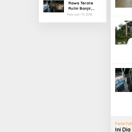
Rawa Terate
Rutin Banjir,
Anies Bakal Cek
Februari 19, 2018
Pabrik Sekitar
Partai Poli
Ini Di