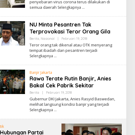
penyebaran virus corona terus dilakukan di
semua daerah
Selengkapnya
NU Minta Pesantren Tak
Terprovokasi Teror Orang Gila
Oleh
Berita
,
Nasional
|
Februari 19, 2018
Admin
Teror orang tak dikenal atau OTK menyerang
tempat ibadah dan pesantren terjadi
Selengkapnya
Banjir Jakarta
Rawa Terate Rutin Banjir, Anies
Bakal Cek Pabrik Sekitar
Oleh
Berita
|
Februari 19, 2018
Admin
Gubernur DKI Jakarta, Anies Rasyid Baswedan,
melihat langsung kondisi banjir yang terjadi
Selengkapnya
tik
a Hubungan Partai