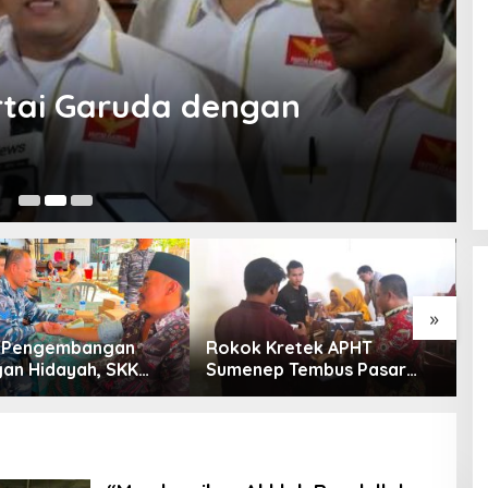
rtai Garuda dengan
Fe
»
g Pengembangan
Rokok Kretek APHT
D
an Hidayah, SKK
Sumenep Tembus Pasar
P
PC North Madura II
Indonesia Timur
t Sinergi dengan
an Sampang