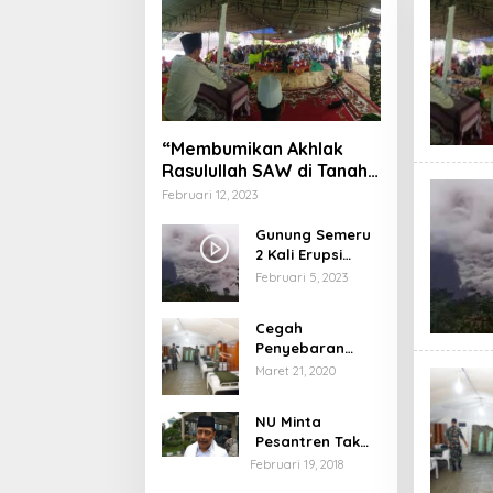
“Membumikan Akhlak
Rasulullah SAW di Tanah
Nusantara”
Februari 12, 2023
Gunung Semeru
2 Kali Erupsi
dengan Tinggi
Februari 5, 2023
Letusan 1.500
Meter
Cegah
Penyebaran
Virus Corona,
Maret 21, 2020
Dinkes Sumenep
Buka Posko
NU Minta
Pelayanan
Pesantren Tak
Terprovokasi
Februari 19, 2018
Teror Orang Gila