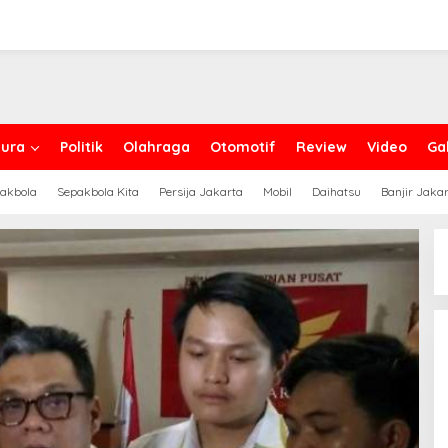
ura
Politik
Olahraga
Otomotif
Review
Video
Gal
akbola
Sepakbola Kita
Persija Jakarta
Mobil
Daihatsu
Banjir Jaka