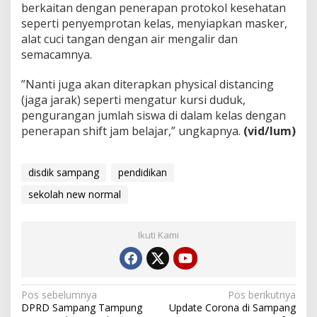
berkaitan dengan penerapan protokol kesehatan
seperti penyemprotan kelas, menyiapkan masker,
alat cuci tangan dengan air mengalir dan
semacamnya.
”Nanti juga akan diterapkan physical distancing
(jaga jarak) seperti mengatur kursi duduk,
pengurangan jumlah siswa di dalam kelas dengan
penerapan shift jam belajar,” ungkapnya.
(vid/lum)
disdik sampang
pendidikan
sekolah new normal
Ikuti Kami
Navigasi
Pos sebelumnya
Pos berikutnya
DPRD Sampang Tampung
Update Corona di Sampang