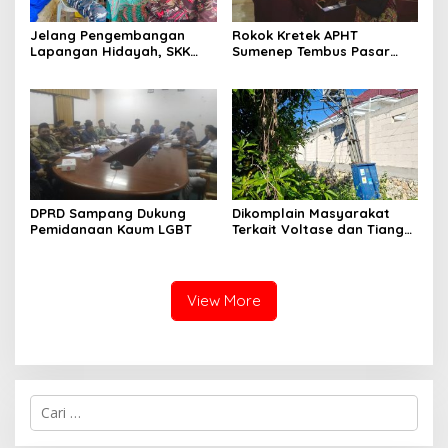
Jelang Pengembangan
Rokok Kretek APHT
Lapangan Hidayah, SKK
Sumenep Tembus Pasar
Migas-PC North Madura II
Indonesia Timur
Perkuat Sinergi dengan
Nelayan Sampang
DPRD Sampang Dukung
Dikomplain Masyarakat
Pemidanaan Kaum LGBT
Terkait Voltase dan Tiang
Miring, Ini Jawaban
Manager PLN ULP Sampang
View More
Cari
untuk: