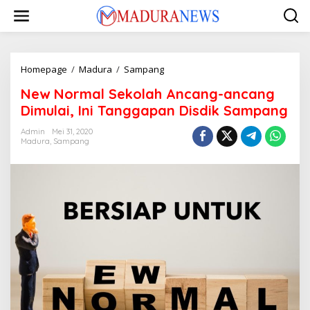
Lewati
ke
konten
New
Homepage
/
Madura
/
Sampang
Normal
New Normal Sekolah Ancang-ancang
Sekolah
Ancang-
Dimulai, Ini Tanggapan Disdik Sampang
ancang
Dimulai,
Admin
Mei 31, 2020
Madura
,
Sampang
Ini
Tanggapan
Disdik
Sampang