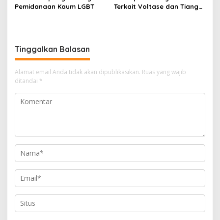
Pemidanaan Kaum LGBT
Terkait Voltase dan Tiang
Miring, Ini Jawaban
Manager PLN ULP Sampang
Tinggalkan Balasan
Alamat email Anda tidak akan dipublikasikan.
Ruas yang wajib
ditandai
*