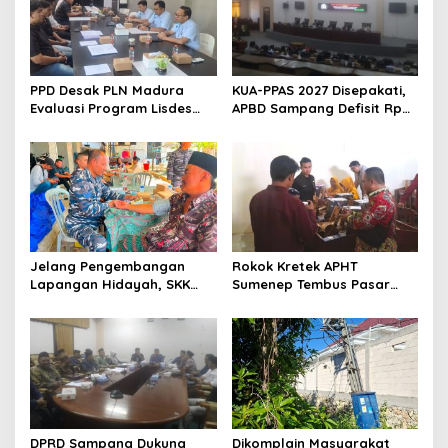
PPD Desak PLN Madura
KUA-PPAS 2027 Disepakati,
Evaluasi Program Lisdes
APBD Sampang Defisit Rp
Sumenep, Ini Sebabnya
130,2 M
Jelang Pengembangan
Rokok Kretek APHT
Lapangan Hidayah, SKK
Sumenep Tembus Pasar
Migas-PC North Madura II
Indonesia Timur
Perkuat Sinergi dengan
Nelayan Sampang
DPRD Sampang Dukung
Dikomplain Masyarakat