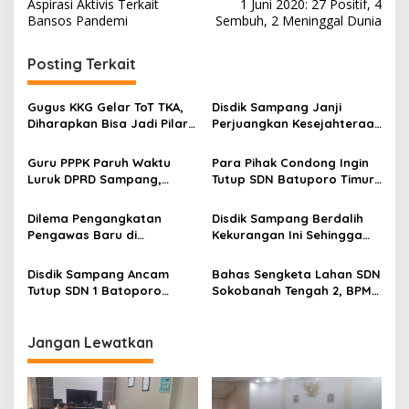
pos
Aspirasi Aktivis Terkait
1 Juni 2020: 27 Positif, 4
Bansos Pandemi
Sembuh, 2 Meninggal Dunia
Posting Terkait
Gugus KKG Gelar ToT TKA,
Disdik Sampang Janji
Diharapkan Bisa Jadi Pilar
Perjuangkan Kesejahteraan
Peningkatkan IPM Sampang
PPPK Paruh Waktu
Guru PPPK Paruh Waktu
Para Pihak Condong Ingin
Luruk DPRD Sampang,
Tutup SDN Batuporo Timur
Minta Diperjuangkan
1, Begini Solusi bagi
Kesejahteraannya
Siswanya
Dilema Pengangkatan
Disdik Sampang Berdalih
Pengawas Baru di
Kekurangan Ini Sehingga
Lingkungan Disdik Sampang
SDN Batuporo Timur 1 Lolos
Tanpa KBM
Disdik Sampang Ancam
Bahas Sengketa Lahan SDN
Tutup SDN 1 Batoporo
Sokobanah Tengah 2, BPMP
Timur
Pusat dan Jatim Datangi
Disdik Sampang
Jangan Lewatkan