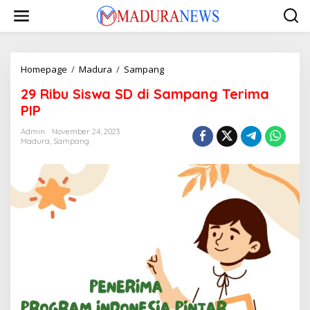
Lewati
ke
konten
29
Homepage
/
Madura
/
Sampang
Ribu
29 Ribu Siswa SD di Sampang Terima
Siswa
SD
PIP
di
Sampang
Admin
November 24, 2023
Madura
,
Sampang
Terima
PIP