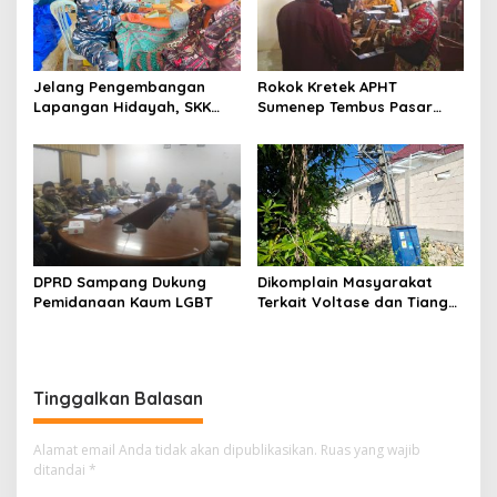
Jelang Pengembangan
Rokok Kretek APHT
Lapangan Hidayah, SKK
Sumenep Tembus Pasar
Migas-PC North Madura II
Indonesia Timur
Perkuat Sinergi dengan
Nelayan Sampang
DPRD Sampang Dukung
Dikomplain Masyarakat
Pemidanaan Kaum LGBT
Terkait Voltase dan Tiang
Miring, Ini Jawaban
Manager PLN ULP Sampang
Tinggalkan Balasan
Alamat email Anda tidak akan dipublikasikan.
Ruas yang wajib
ditandai
*