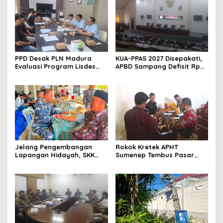
PPD Desak PLN Madura
KUA-PPAS 2027 Disepakati,
Evaluasi Program Lisdes
APBD Sampang Defisit Rp
Sumenep, Ini Sebabnya
130,2 M
Jelang Pengembangan
Rokok Kretek APHT
Lapangan Hidayah, SKK
Sumenep Tembus Pasar
Migas-PC North Madura II
Indonesia Timur
Perkuat Sinergi dengan
Nelayan Sampang