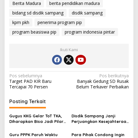
Berita Madura
berita pendidikan madura
bidang sd disdik sampang
disdik sampang
kpm pkh
penerima program pip
program beasiswa pip
program indonesia pintar
Ikuti Kami
Navigasi
Pos sebelumnya
Pos berikutnya
Target PAD KIR Baru
Banyak Gedung SD Rusak
pos
Tercapai 70 Persen
Belum Terkaver Perbaikan
Posting Terkait
Gugus KKG Gelar ToT TKA,
Disdik Sampang Janji
Diharapkan Bisa Jadi Pilar
Perjuangkan Kesejahteraan
Peningkatkan IPM Sampang
PPPK Paruh Waktu
Guru PPPK Paruh Waktu
Para Pihak Condong Ingin