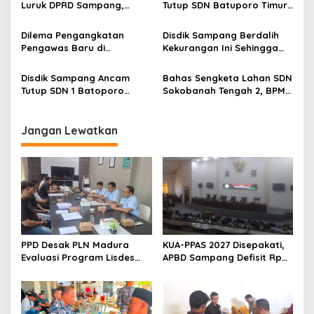
Luruk DPRD Sampang,
Tutup SDN Batuporo Timur
Minta Diperjuangkan
1, Begini Solusi bagi
Kesejahteraannya
Siswanya
Dilema Pengangkatan
Disdik Sampang Berdalih
Pengawas Baru di
Kekurangan Ini Sehingga
Lingkungan Disdik Sampang
SDN Batuporo Timur 1 Lolos
Tanpa KBM
Disdik Sampang Ancam
Bahas Sengketa Lahan SDN
Tutup SDN 1 Batoporo
Sokobanah Tengah 2, BPMP
Timur
Pusat dan Jatim Datangi
Disdik Sampang
Jangan Lewatkan
PPD Desak PLN Madura
KUA-PPAS 2027 Disepakati,
Evaluasi Program Lisdes
APBD Sampang Defisit Rp
Sumenep, Ini Sebabnya
130,2 M