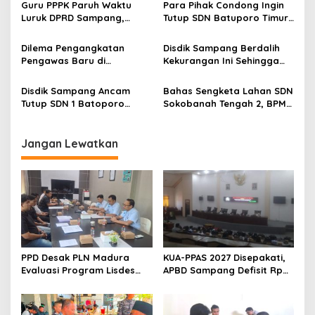
Guru PPPK Paruh Waktu
Para Pihak Condong Ingin
Luruk DPRD Sampang,
Tutup SDN Batuporo Timur
Minta Diperjuangkan
1, Begini Solusi bagi
Kesejahteraannya
Siswanya
Dilema Pengangkatan
Disdik Sampang Berdalih
Pengawas Baru di
Kekurangan Ini Sehingga
Lingkungan Disdik Sampang
SDN Batuporo Timur 1 Lolos
Tanpa KBM
Disdik Sampang Ancam
Bahas Sengketa Lahan SDN
Tutup SDN 1 Batoporo
Sokobanah Tengah 2, BPMP
Timur
Pusat dan Jatim Datangi
Disdik Sampang
Jangan Lewatkan
PPD Desak PLN Madura
KUA-PPAS 2027 Disepakati,
Evaluasi Program Lisdes
APBD Sampang Defisit Rp
Sumenep, Ini Sebabnya
130,2 M