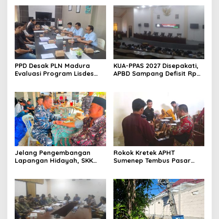
PPD Desak PLN Madura
KUA-PPAS 2027 Disepakati,
Evaluasi Program Lisdes
APBD Sampang Defisit Rp
Sumenep, Ini Sebabnya
130,2 M
Jelang Pengembangan
Rokok Kretek APHT
Lapangan Hidayah, SKK
Sumenep Tembus Pasar
Migas-PC North Madura II
Indonesia Timur
Perkuat Sinergi dengan
Nelayan Sampang