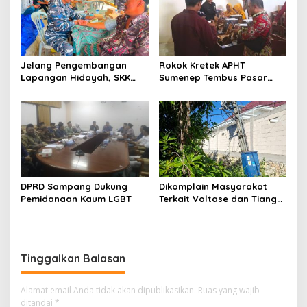
Jelang Pengembangan
Rokok Kretek APHT
Lapangan Hidayah, SKK
Sumenep Tembus Pasar
Migas-PC North Madura II
Indonesia Timur
Perkuat Sinergi dengan
Nelayan Sampang
DPRD Sampang Dukung
Dikomplain Masyarakat
Pemidanaan Kaum LGBT
Terkait Voltase dan Tiang
Miring, Ini Jawaban
Manager PLN ULP Sampang
Tinggalkan Balasan
Alamat email Anda tidak akan dipublikasikan.
Ruas yang wajib
ditandai
*