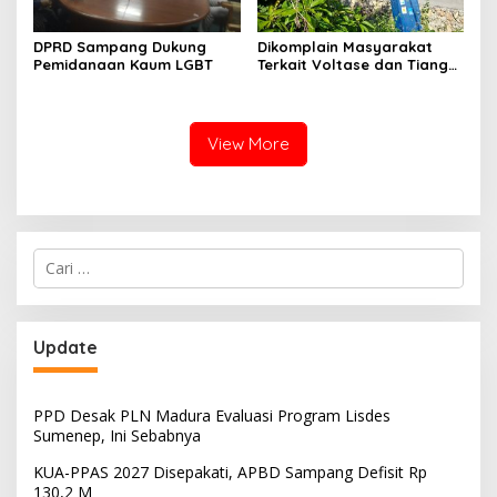
DPRD Sampang Dukung
Dikomplain Masyarakat
Pemidanaan Kaum LGBT
Terkait Voltase dan Tiang
Miring, Ini Jawaban
Manager PLN ULP Sampang
View More
Cari
untuk:
Update
PPD Desak PLN Madura Evaluasi Program Lisdes
Sumenep, Ini Sebabnya
KUA-PPAS 2027 Disepakati, APBD Sampang Defisit Rp
130,2 M