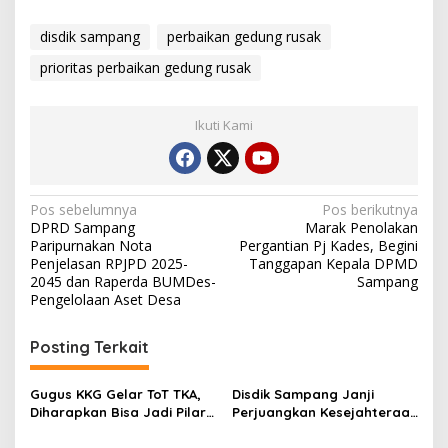
disdik sampang
perbaikan gedung rusak
prioritas perbaikan gedung rusak
Ikuti Kami
Navigasi
Pos sebelumnya
Pos berikutnya
DPRD Sampang
Marak Penolakan
pos
Paripurnakan Nota
Pergantian Pj Kades, Begini
Penjelasan RPJPD 2025-
Tanggapan Kepala DPMD
2045 dan Raperda BUMDes-
Sampang
Pengelolaan Aset Desa
Posting Terkait
Gugus KKG Gelar ToT TKA,
Disdik Sampang Janji
Diharapkan Bisa Jadi Pilar
Perjuangkan Kesejahteraan
Peningkatkan IPM Sampang
PPPK Paruh Waktu