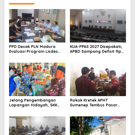
PPD Desak PLN Madura
KUA-PPAS 2027 Disepakati,
Evaluasi Program Lisdes
APBD Sampang Defisit Rp
Sumenep, Ini Sebabnya
130,2 M
Jelang Pengembangan
Rokok Kretek APHT
Lapangan Hidayah, SKK
Sumenep Tembus Pasar
Migas-PC North Madura II
Indonesia Timur
Perkuat Sinergi dengan
Nelayan Sampang