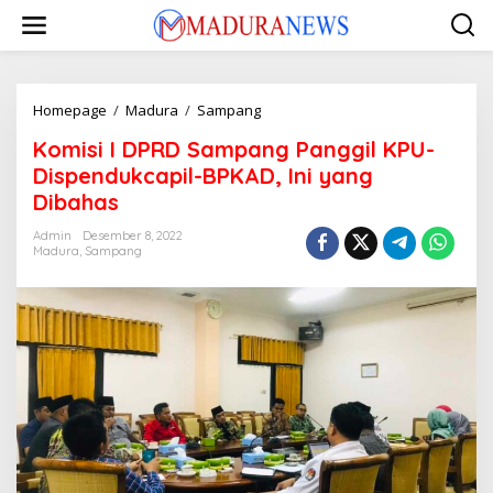
Lewati
ke
konten
Komisi
Homepage
/
Madura
/
Sampang
I
Komisi I DPRD Sampang Panggil KPU-
DPRD
Sampang
Dispendukcapil-BPKAD, Ini yang
Panggil
Dibahas
KPU-
Dispendukcapil-
Admin
Desember 8, 2022
BPKAD,
Madura
,
Sampang
Ini
yang
Dibahas