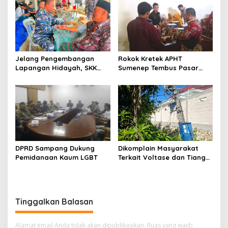
Jelang Pengembangan
Rokok Kretek APHT
Lapangan Hidayah, SKK
Sumenep Tembus Pasar
Migas-PC North Madura II
Indonesia Timur
Perkuat Sinergi dengan
Nelayan Sampang
DPRD Sampang Dukung
Dikomplain Masyarakat
Pemidanaan Kaum LGBT
Terkait Voltase dan Tiang
Miring, Ini Jawaban
Manager PLN ULP Sampang
Tinggalkan Balasan
Alamat email Anda tidak akan dipublikasikan.
Ruas yang wajib