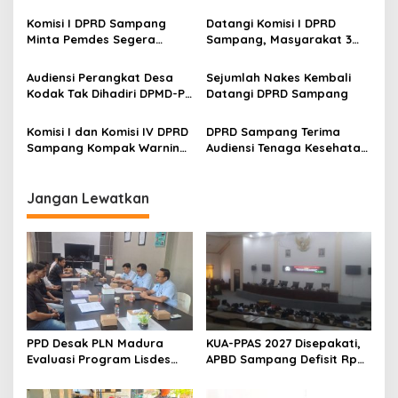
Pantura
Talangan Proyek DD Tahap
II yang Tak Bisa Cair
Komisi I DPRD Sampang
Datangi Komisi I DPRD
Minta Pemdes Segera
Sampang, Masyarakat 3
Lengkapi Administrasi
Desa Klarifikasi FAM Bukan
BUMDes
Warga Pajeruan-
Audiensi Perangkat Desa
Sejumlah Nakes Kembali
Palenggian-Komis
Kodak Tak Dihadiri DPMD-Pj
Datangi DPRD Sampang
Kades, Ini Kata Komisi I
DPRD Sampang
Komisi I dan Komisi IV DPRD
DPRD Sampang Terima
Sampang Kompak Warning
Audiensi Tenaga Kesehatan,
Proses Rekrutmen PPPK
Ini yang Dibahas
Paruh Waktu
Jangan Lewatkan
PPD Desak PLN Madura
KUA-PPAS 2027 Disepakati,
Evaluasi Program Lisdes
APBD Sampang Defisit Rp
Sumenep, Ini Sebabnya
130,2 M