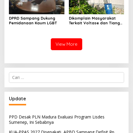
DPRD Sampang Dukung
Dikomplain Masyarakat
Pemidanaan Kaum LGBT
Terkait Voltase dan Tiang
Miring, Ini Jawaban
Manager PLN ULP Sampang
View More
Cari
untuk:
Update
PPD Desak PLN Madura Evaluasi Program Lisdes
Sumenep, Ini Sebabnya
KUA-PPAS 2027 Disepakati, APBD Sampang Defisit Rp