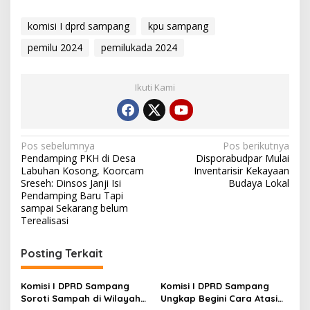
komisi I dprd sampang
kpu sampang
pemilu 2024
pemilukada 2024
Ikuti Kami
Navigasi
Pos sebelumnya
Pos berikutnya
Pendamping PKH di Desa
Disporabudpar Mulai
pos
Labuhan Kosong, Koorcam
Inventarisir Kekayaan
Sreseh: Dinsos Janji Isi
Budaya Lokal
Pendamping Baru Tapi
sampai Sekarang belum
Terealisasi
Posting Terkait
Komisi I DPRD Sampang
Komisi I DPRD Sampang
Soroti Sampah di Wilayah
Ungkap Begini Cara Atasi