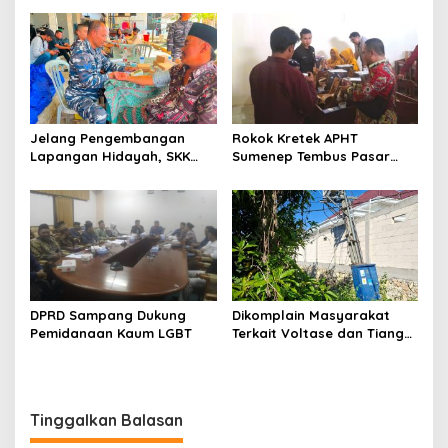
Jelang Pengembangan
Rokok Kretek APHT
Lapangan Hidayah, SKK
Sumenep Tembus Pasar
Migas-PC North Madura II
Indonesia Timur
Perkuat Sinergi dengan
Nelayan Sampang
DPRD Sampang Dukung
Dikomplain Masyarakat
Pemidanaan Kaum LGBT
Terkait Voltase dan Tiang
Miring, Ini Jawaban
Manager PLN ULP Sampang
Tinggalkan Balasan