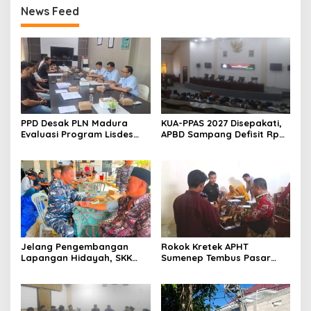
News Feed
PPD Desak PLN Madura
KUA-PPAS 2027 Disepakati,
Evaluasi Program Lisdes
APBD Sampang Defisit Rp
Sumenep, Ini Sebabnya
130,2 M
Jelang Pengembangan
Rokok Kretek APHT
Lapangan Hidayah, SKK
Sumenep Tembus Pasar
Migas-PC North Madura II
Indonesia Timur
Perkuat Sinergi dengan
Nelayan Sampang