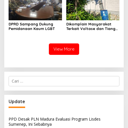
DPRD Sampang Dukung
Dikomplain Masyarakat
Pemidanaan Kaum LGBT
Terkait Voltase dan Tiang
Miring, Ini Jawaban
Manager PLN ULP Sampang
View More
Cari
untuk:
Update
PPD Desak PLN Madura Evaluasi Program Lisdes
Sumenep, Ini Sebabnya