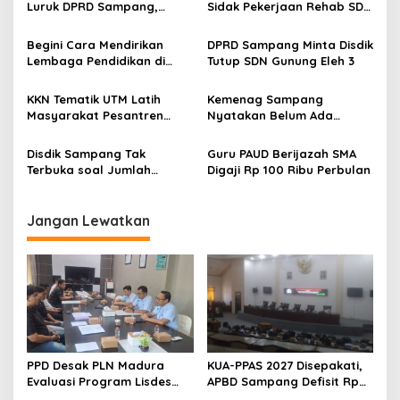
Luruk DPRD Sampang,
Sidak Pekerjaan Rehab SDN
Minta Diperjuangkan
Ragung 2, Ini Temuannya
Kesejahteraannya
Begini Cara Mendirikan
DPRD Sampang Minta Disdik
Lembaga Pendidikan di
Tutup SDN Gunung Eleh 3
Bawah Naungan Kemenag
KKN Tematik UTM Latih
Kemenag Sampang
Masyarakat Pesantren
Nyatakan Belum Ada
Keterampilan Elektronika
Sekolah yang Terapkan SKS
Disdik Sampang Tak
Guru PAUD Berijazah SMA
Terbuka soal Jumlah
Digaji Rp 100 Ribu Perbulan
Anggaran BOP PAUD
Jangan Lewatkan
PPD Desak PLN Madura
KUA-PPAS 2027 Disepakati,
Evaluasi Program Lisdes
APBD Sampang Defisit Rp
Sumenep, Ini Sebabnya
130,2 M