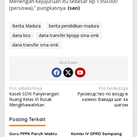
Menengah Kejujuruan itu sebesar Rp 1.950.000
(persiswa),” pungkasnya.
(san)
Berita Madura
berita pendidikan madura
dana bos
dana transfer bpopp sma-smk
dana transfer sma-smk
Ikuti Kami
Navigasi
Pos sebelumnya
Pos berikutnya
Kasek SDN Panyerangan:
Руководство по входу в
pos
Ruang Kelas VI Rusak
казино Вавада шаг за
Mengkhawatirkan
шагом
Posting Terkait
Guru PPPK Paruh Waktu
Komisi IV DPRD Sampang