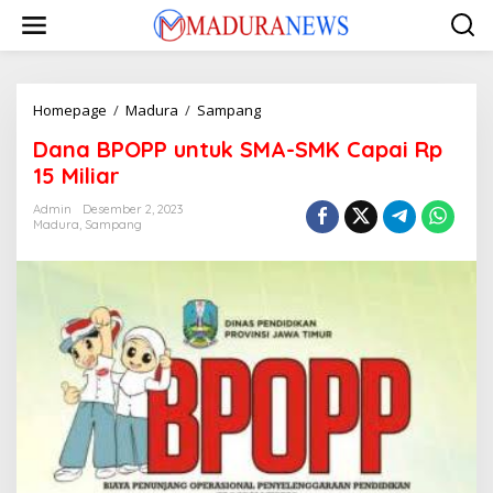
Lewati
ke
konten
Dana
Homepage
/
Madura
/
Sampang
BPOPP
Dana BPOPP untuk SMA-SMK Capai Rp
untuk
SMA-
15 Miliar
SMK
Capai
Admin
Desember 2, 2023
Madura
,
Sampang
Rp
15
Miliar