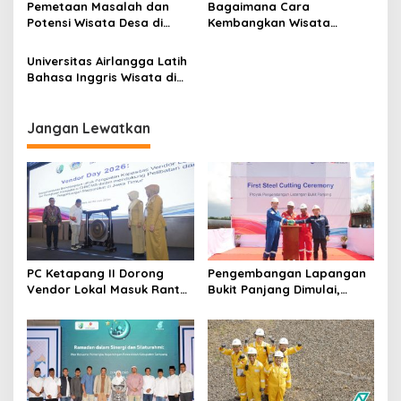
Pemetaan Masalah dan
Bagaimana Cara
Potensi Wisata Desa di
Kembangkan Wisata
Pamekasan dan Sumenep
Berbasis Kearifan Lokal?
Yuk Simak Penjelasan Pakar
Universitas Airlangga Latih
Universitas Airlangga
Bahasa Inggris Wisata di
Desa Kare Madiun
Jangan Lewatkan
PC Ketapang II Dorong
Pengembangan Lapangan
Vendor Lokal Masuk Rantai
Bukit Panjang Dimulai,
Pasok Migas
Target Produksi Gas 50
MMSCFD