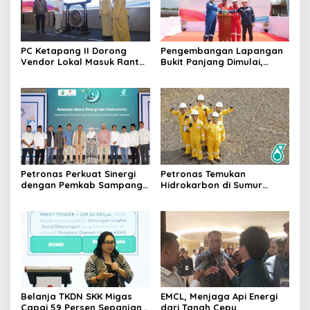
PC Ketapang II Dorong
Pengembangan Lapangan
Vendor Lokal Masuk Rantai
Bukit Panjang Dimulai,
Pasok Migas
Target Produksi Gas 50
MMSCFD
Petronas Perkuat Sinergi
Petronas Temukan
dengan Pemkab Sampang
Hidrokarbon di Sumur
Lewat Iftar Ramadan
Barokah-1 North Ketapang,
Jawa Timur
Belanja TKDN SKK Migas
EMCL, Menjaga Api Energi
Capai 59 Persen Sepanjang
dari Tanah Cepu