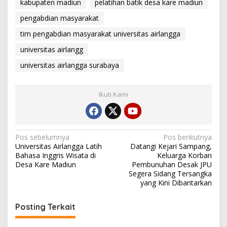
kabupaten madiun
pelatihan batik desa kare madiun
pengabdian masyarakat
tim pengabdian masyarakat universitas airlangga
universitas airlangg
universitas airlangga surabaya
Ikuti Kami
Navigasi
Pos sebelumnya
Pos berikutnya
Universitas Airlangga Latih
Datangi Kejari Sampang,
pos
Bahasa Inggris Wisata di
Keluarga Korban
Desa Kare Madiun
Pembunuhan Desak JPU
Segera Sidang Tersangka
yang Kini Dibantarkan
Posting Terkait