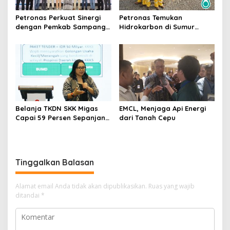
Petronas Perkuat Sinergi
Petronas Temukan
dengan Pemkab Sampang
Hidrokarbon di Sumur
Lewat Iftar Ramadan
Barokah-1 North Ketapang,
Jawa Timur
Belanja TKDN SKK Migas
EMCL, Menjaga Api Energi
Capai 59 Persen Sepanjang
dari Tanah Cepu
2020-2025
Tinggalkan Balasan
Alamat email Anda tidak akan dipublikasikan.
Ruas yang wajib
ditandai
*