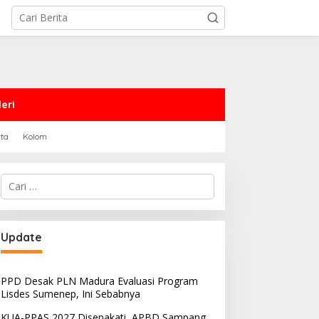
eri
rta
Kolom
Cari
untuk:
Update
PPD Desak PLN Madura Evaluasi Program
Lisdes Sumenep, Ini Sebabnya
KUA-PPAS 2027 Disepakati, APBD Sampang