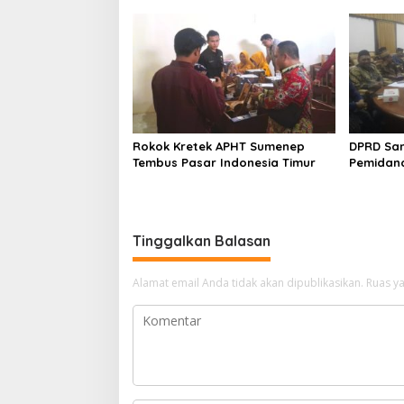
Rokok Kretek APHT Sumenep
DPRD Sa
Tembus Pasar Indonesia Timur
Pemidan
Tinggalkan Balasan
Alamat email Anda tidak akan dipublikasikan.
Ruas ya