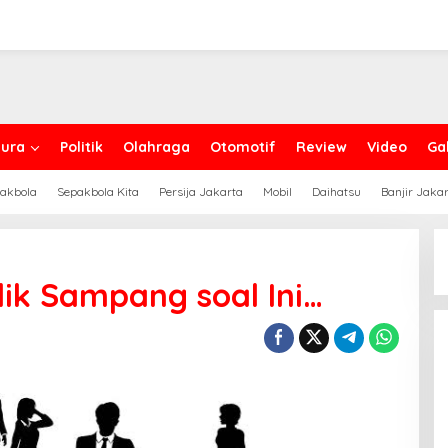
ura
Politik
Olahraga
Otomotif
Review
Video
Gal
akbola
Sepakbola Kita
Persija Jakarta
Mobil
Daihatsu
Banjir Jaka
sdik Sampang soal Ini…