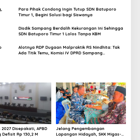
,
Para Pihak Condong Ingin Tutup SDN Batuporo
Timur 1, Begini Solusi bagi Siswanya
Disdik Sampang Berdalih Kekurangan Ini Sehingga
SDN Batuporo Timur 1 Lolos Tanpa KBM
o
Alotnya RDP Dugaan Malpraktik RS Nindhita: Tak
Ada Titik Temu, Komisi IV DPRD Sampang
Agendakan RDP Lagi
 2027 Disepakati, APBD
Jelang Pengembangan
Defisit Rp 130,2 M
Lapangan Hidayah, SKK Migas-
PC North Madura II Perkuat