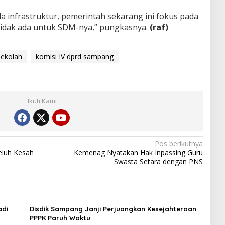
da infrastruktur, pemerintah sekarang ini fokus pada
tidak ada untuk SDM-nya,” pungkasnya.
(raf)
sekolah
komisi IV dprd sampang
Ikuti Kami
Pos berikutnya
eluh Kesah
Kemenag Nyatakan Hak Inpassing Guru
Swasta Setara dengan PNS
adi
Disdik Sampang Janji Perjuangkan Kesejahteraan
PPPK Paruh Waktu