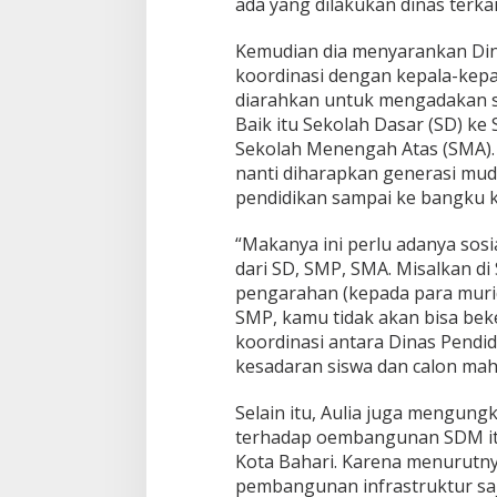
ada yang dilakukan dinas terkai
Kemudian dia menyarankan Din
koordinasi dengan kepala-kep
diarahkan untuk mengadakan so
Baik itu Sekolah Dasar (SD) k
Sekolah Menengah Atas (SMA). 
nanti diharapkan generasi m
pendidikan sampai ke bangku k
“Makanya ini perlu adanya sosia
dari SD, SMP, SMA. Misalkan di
pengarahan (kepada para murid
SMP, kamu tidak akan bisa bek
koordinasi antara Dinas Pend
kesadaran siswa dan calon maha
Selain itu, Aulia juga mengu
terhadap oembangunan SDM itu
Kota Bahari. Karena menurutn
pembangunan infrastruktur saj