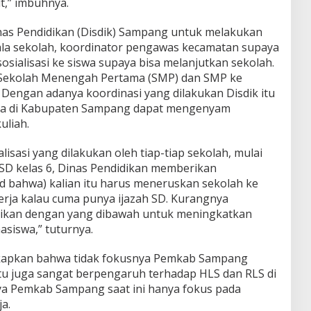
t,” imbuhnya.
as Pendidikan (Disdik) Sampang untuk melakukan
ala sekolah, koordinator pengawas kecamatan supaya
sialisasi ke siswa supaya bisa melanjutkan sekolah.
e Sekolah Menengah Pertama (SMP) dan SMP ke
Dengan adanya koordinasi yang dilakukan Disdik itu
uda di Kabupaten Sampang dapat mengenyam
uliah.
lisasi yang dilakukan oleh tiap-tiap sekolah, mulai
 SD kelas 6, Dinas Pendidikan memberikan
 bahwa) kalian itu harus meneruskan sekolah ke
erja kalau cuma punya ijazah SD. Kurangnya
idikan dengan yang dibawah untuk meningkatkan
siswa,” tuturnya.
ngkapkan bahwa tidak fokusnya Pemkab Sampang
 juga sangat berpengaruh terhadap HLS dan RLS di
ya Pemkab Sampang saat ini hanya fokus pada
a.