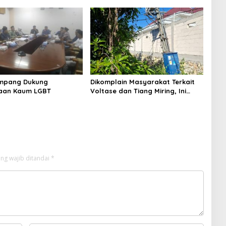
Sinergi dengan Nelayan
Sampang
mpang Dukung
Dikomplain Masyarakat Terkait
aan Kaum LGBT
Voltase dan Tiang Miring, Ini
Jawaban Manager PLN ULP
Sampang
ng wajib ditandai
*