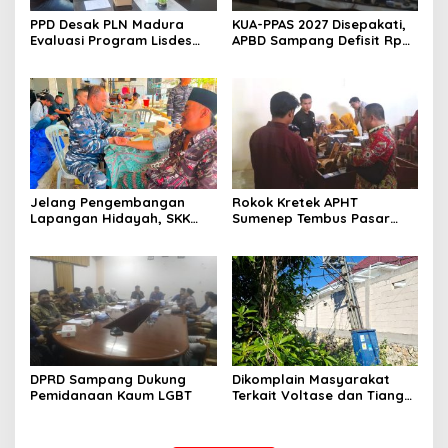
PPD Desak PLN Madura
KUA-PPAS 2027 Disepakati,
Evaluasi Program Lisdes
APBD Sampang Defisit Rp
Sumenep, Ini Sebabnya
130,2 M
Jelang Pengembangan
Rokok Kretek APHT
Lapangan Hidayah, SKK
Sumenep Tembus Pasar
Migas-PC North Madura II
Indonesia Timur
Perkuat Sinergi dengan
Nelayan Sampang
DPRD Sampang Dukung
Dikomplain Masyarakat
Pemidanaan Kaum LGBT
Terkait Voltase dan Tiang
Miring, Ini Jawaban
Manager PLN ULP Sampang