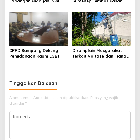
Lapangan Hidayah, SKK
Sumenep Tembus Pasar
Migas-PC North Madura II
Indonesia Timur
Perkuat Sinergi dengan
Nelayan Sampang
DPRD Sampang Dukung
Dikomplain Masyarakat
Pemidanaan Kaum LGBT
Terkait Voltase dan Tiang
Miring, Ini Jawaban
Manager PLN ULP Sampang
Tinggalkan Balasan
Alamat email Anda tidak akan dipublikasikan.
Ruas yang wajib
ditandai
*