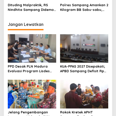
Dituding Malpraktik, RS
Polres Sampang Amankan 2
Nindhita Sampang Didemo
Kilogram BB Sabu-sabu,
hingga Polisi Blokade Jalan
Tersangkanya Ada Bandar
Jangan Lewatkan
PPD Desak PLN Madura
KUA-PPAS 2027 Disepakati,
Evaluasi Program Lisdes
APBD Sampang Defisit Rp
Sumenep, Ini Sebabnya
130,2 M
Jelang Pengembangan
Rokok Kretek APHT