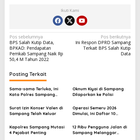
Ikuti Kami
Navigasi
Pos sebelumnya
Pos berikutnya
BPS Salah Kutip Data,
Ini Respon DPRD Sampang
pos
BPKAD: Pendapatan
Terkait BPS Salah Kutip
Pemkab Sampang Naik Rp
Data
50,4 M Tahun 2022
Posting Terkait
Sama-sama Terluka, Ini
Oknum Kiyai di Sampang
Kata Polres Sampang
Dilaporkan ke Polisi
Terkait Cekcok Berdarah
Warga Banjar
Surat Izin Konser Valen di
Operasi Semeru 2026
Sampang Telah Keluar
Dimulai, Ini Daftar 10
Pelanggaran Lalu Lintas
yang Diincar
Kapolres Sampang Mutasi
12 Ribu Pengguna Jalan di
4 Pejabat Penting
Sampang Melanggar
Peraturan