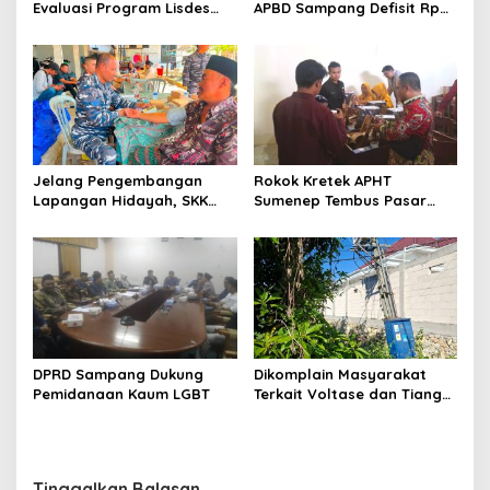
Evaluasi Program Lisdes
APBD Sampang Defisit Rp
Sumenep, Ini Sebabnya
130,2 M
Jelang Pengembangan
Rokok Kretek APHT
Lapangan Hidayah, SKK
Sumenep Tembus Pasar
Migas-PC North Madura II
Indonesia Timur
Perkuat Sinergi dengan
Nelayan Sampang
DPRD Sampang Dukung
Dikomplain Masyarakat
Pemidanaan Kaum LGBT
Terkait Voltase dan Tiang
Miring, Ini Jawaban
Manager PLN ULP Sampang
Tinggalkan Balasan