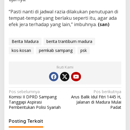
“Pasti nanti di jadwal razia dilakukan penutupan di
tempat-tempat yang berlaku seperti itu, agar ada
efek jera terhadap yang lain,” imbuhnya.
(san)
Berita Madura
berita trantibum madura
kos-kosan
pemkab sampang
psk
Ikuti Kami
Navigasi
Pos sebelumnya
Pos berikutnya
Komisi II DPRD Sampang
Arus Balik Idul Fitri 1445 H,
pos
Tanggapi Aspirasi
Jalanan di Madura Mulai
Pembentukan Polisi Syariah
Padat
Posting Terkait