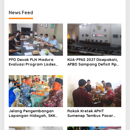
News Feed
PPD Desak PLN Madura
KUA-PPAS 2027 Disepakati,
Evaluasi Program Lisdes
APBD Sampang Defisit Rp
Sumenep, Ini Sebabnya
130,2 M
Jelang Pengembangan
Rokok Kretek APHT
Lapangan Hidayah, SKK
Sumenep Tembus Pasar
Migas-PC North Madura II
Indonesia Timur
Perkuat Sinergi dengan
Nelayan Sampang