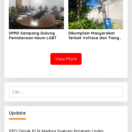
DPRD Sampang Dukung
Dikomplain Masyarakat
Pemidanaan Kaum LGBT
Terkait Voltase dan Tiang
Miring, Ini Jawaban
Manager PLN ULP Sampang
View More
Cari
untuk:
Update
PPD Desak PLN Madura Evaluasi Program Lisdes