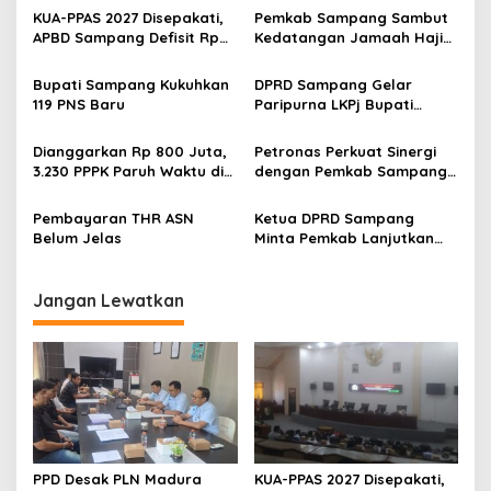
KUA-PPAS 2027 Disepakati,
Pemkab Sampang Sambut
APBD Sampang Defisit Rp
Kedatangan Jamaah Haji
130,2 M
Kloter 67-68 di Pendopo
Trunojoyo
Bupati Sampang Kukuhkan
DPRD Sampang Gelar
119 PNS Baru
Paripurna LKPj Bupati
Tahun 2025
Dianggarkan Rp 800 Juta,
Petronas Perkuat Sinergi
3.230 PPPK Paruh Waktu di
dengan Pemkab Sampang
Sampang Bakal Dapat THR
Lewat Iftar Ramadan
Segini
Pembayaran THR ASN
Ketua DPRD Sampang
Belum Jelas
Minta Pemkab Lanjutkan
Perbaikan Jalan Swadaya
Masyarakat
Jangan Lewatkan
PPD Desak PLN Madura
KUA-PPAS 2027 Disepakati,