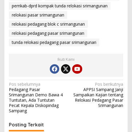
pemkab-dprd kompak tunda relokasi srimangunan
relokasi pasar srimangunan
relokasi pedagang blok c srimangunan
relokasi pedagang pasar srimangunan
tunda relokasi pedagang pasar srimangunan
Ikuti Kami
Navigasi
Pos sebelumnya
Pos berikutnya
Pedagang Pasar
APPSI Sampang Janji
pos
Srimangunan Demo Bawa 4
Sampaikan Kajian tentang
Tuntutan, Ada Tuntutan
Relokasi Pedagang Pasar
Pecat Kepala Diskopindag
Srimangunan
Sampang
Posting Terkait