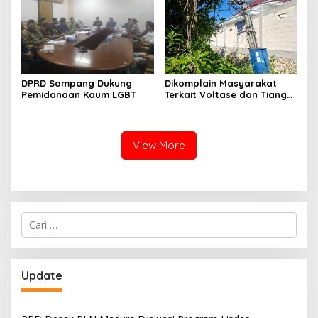
Nelayan Sampang
DPRD Sampang Dukung
Dikomplain Masyarakat
Pemidanaan Kaum LGBT
Terkait Voltase dan Tiang
Miring, Ini Jawaban
Manager PLN ULP Sampang
View More
Cari
untuk:
Update