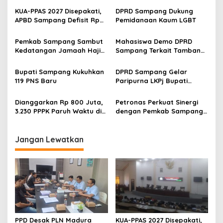
KUA-PPAS 2027 Disepakati,
DPRD Sampang Dukung
APBD Sampang Defisit Rp
Pemidanaan Kaum LGBT
130,2 M
Pemkab Sampang Sambut
Mahasiswa Demo DPRD
Kedatangan Jamaah Haji
Sampang Terkait Tambang
Kloter 67-68 di Pendopo
Galian C Ilegal
Trunojoyo
Bupati Sampang Kukuhkan
DPRD Sampang Gelar
119 PNS Baru
Paripurna LKPj Bupati
Tahun 2025
Dianggarkan Rp 800 Juta,
Petronas Perkuat Sinergi
3.230 PPPK Paruh Waktu di
dengan Pemkab Sampang
Sampang Bakal Dapat THR
Lewat Iftar Ramadan
Segini
Jangan Lewatkan
PPD Desak PLN Madura
KUA-PPAS 2027 Disepakati,