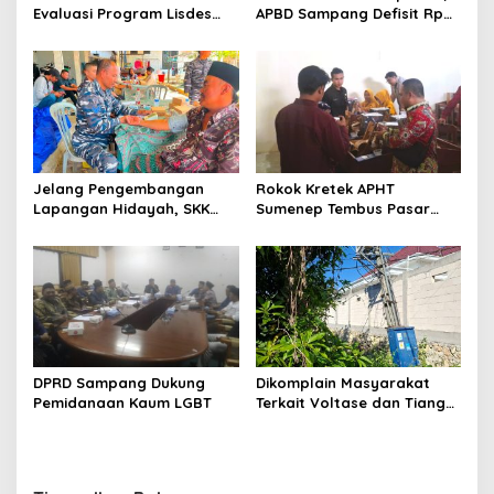
Evaluasi Program Lisdes
APBD Sampang Defisit Rp
Sumenep, Ini Sebabnya
130,2 M
Jelang Pengembangan
Rokok Kretek APHT
Lapangan Hidayah, SKK
Sumenep Tembus Pasar
Migas-PC North Madura II
Indonesia Timur
Perkuat Sinergi dengan
Nelayan Sampang
DPRD Sampang Dukung
Dikomplain Masyarakat
Pemidanaan Kaum LGBT
Terkait Voltase dan Tiang
Miring, Ini Jawaban
Manager PLN ULP Sampang