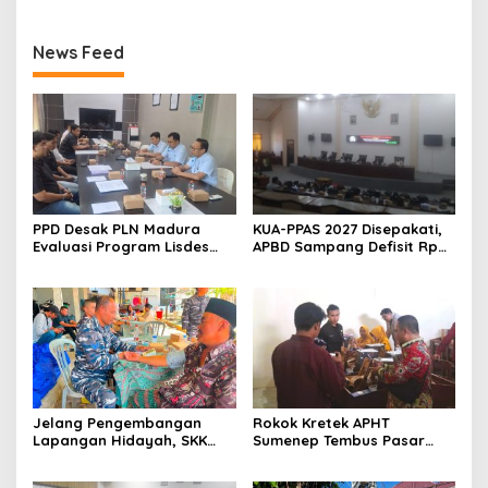
News Feed
PPD Desak PLN Madura
KUA-PPAS 2027 Disepakati,
Evaluasi Program Lisdes
APBD Sampang Defisit Rp
Sumenep, Ini Sebabnya
130,2 M
Jelang Pengembangan
Rokok Kretek APHT
Lapangan Hidayah, SKK
Sumenep Tembus Pasar
Migas-PC North Madura II
Indonesia Timur
Perkuat Sinergi dengan