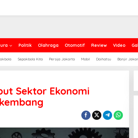
ura
Politik
Olahraga
Otomotif
Review
Video
Gal
akbola
Sepakbola Kita
Persija Jakarta
Mobil
Daihatsu
Banjir Jaka
a
but Sektor Ekonomi
rkembang