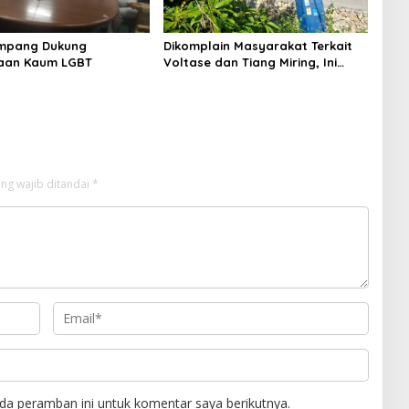
mpang Dukung
Dikomplain Masyarakat Terkait
aan Kaum LGBT
Voltase dan Tiang Miring, Ini
Jawaban Manager PLN ULP
Sampang
ng wajib ditandai
*
da peramban ini untuk komentar saya berikutnya.