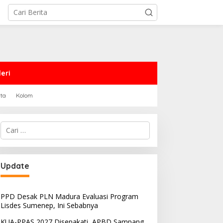
eri
rta
Kolom
Cari
untuk:
Update
PPD Desak PLN Madura Evaluasi Program
Lisdes Sumenep, Ini Sebabnya
KUA-PPAS 2027 Disepakati, APBD Sampang