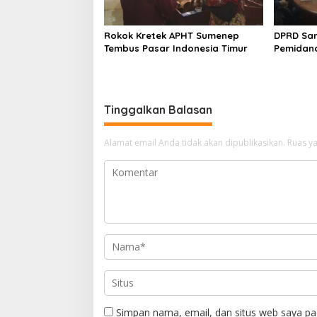
Rokok Kretek APHT Sumenep
DPRD Sa
Tembus Pasar Indonesia Timur
Pemidan
Tinggalkan Balasan
Alamat email Anda tidak akan dipublikasikan.
Ruas ya
Simpan nama, email, dan situs web saya pa