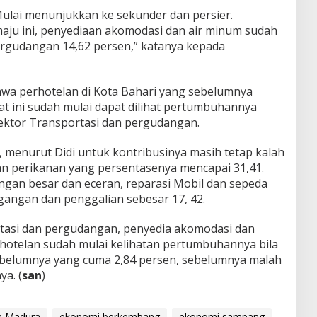
Mulai menunjukkan ke sekunder dan persier.
i maju ini, penyediaan akomodasi dan air minum sudah
pergudangan 14,62 persen,” katanya kepada
wa perhotelan di Kota Bahari yang sebelumnya
at ini sudah mulai dapat dilihat pertumbuhannya
ektor Transportasi dan pergudangan.
 menurut Didi untuk kontribusinya masih tetap kalah
an perikanan yang persentasenya mencapai 31,41.
ngan besar dan eceran, reparasi Mobil dan sepeda
gangan dan penggalian sebesar 17, 42.
rtasi dan pergudangan, penyedia akomodasi dan
rhotelan sudah mulai kelihatan pertumbuhannya bila
belumnya yang cuma 2,84 persen, sebelumnya malah
ya. (
san
)
a Madura
ekonomi berkembang
ekonomi sampang