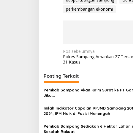
perkembangan ekonomi
Navigasi
Pos sebelumnya
Polres Sampang Amankan 27 Tersan
pos
31 Kasus
Posting Terkait
Pemkab Sampang Akan Kirim Surat ke PT Ga
Jika….
Inilah Indikator Capaian RPJMD Sampang 20
2024, IPM Naik di Posisi Menengah
Pemkab Sampang Sediakan 6 Hektar Lahan 
Sekolah Rakyat