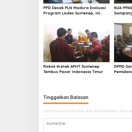
PPD Desak PLN Madura Evaluasi
KUA-PPAS
Program Lisdes Sumenep, Ini
Sampang 
Sebabnya
Rokok Kretek APHT Sumenep
DPRD Sa
Tembus Pasar Indonesia Timur
Pemidan
Tinggalkan Balasan
Alamat email Anda tidak akan dipublikasikan.
Ruas ya