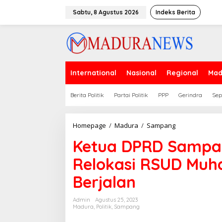
Lewati
ke
Sabtu, 8 Agustus 2026
Indeks Berita
konten
International
Nasional
Regional
Mad
Berita Politik
Partai Politik
PPP
Gerindra
Sep
Ketua
Homepage
/
Madura
/
Sampang
DPRD
Ketua DPRD Sampan
Sampang
Pastikan
Relokasi RSUD Mu
Proses
Relokasi
Berjalan
RSUD
Muhammad
Zyn
Admin
Agustus 25, 2023
Terus
Madura
,
Politik
,
Sampang
Berjalan