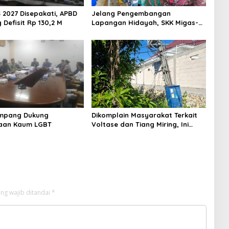
 2027 Disepakati, APBD
Jelang Pengembangan
Defisit Rp 130,2 M
Lapangan Hidayah, SKK Migas-
PC North Madura II Perkuat
Sinergi dengan Nelayan
Sampang
mpang Dukung
Dikomplain Masyarakat Terkait
aan Kaum LGBT
Voltase dan Tiang Miring, Ini
Jawaban Manager PLN ULP
Sampang
ng wajib ditandai
*