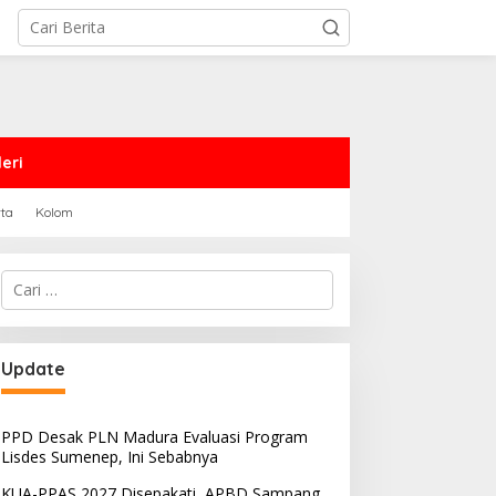
eri
rta
Kolom
Cari
untuk:
Update
PPD Desak PLN Madura Evaluasi Program
Lisdes Sumenep, Ini Sebabnya
KUA-PPAS 2027 Disepakati, APBD Sampang