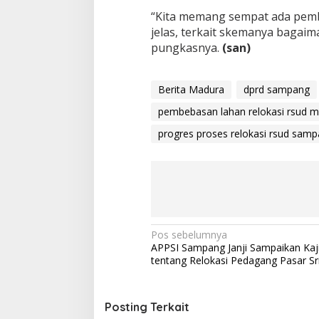
“Kita memang sempat ada pembi
jelas, terkait skemanya bagaim
pungkasnya.
(san)
Berita Madura
dprd sampang
pembebasan lahan relokasi rsud
progres proses relokasi rsud sam
Navigasi
Pos sebelumnya
APPSI Sampang Janji Sampaikan Kaj
pos
tentang Relokasi Pedagang Pasar S
Posting Terkait