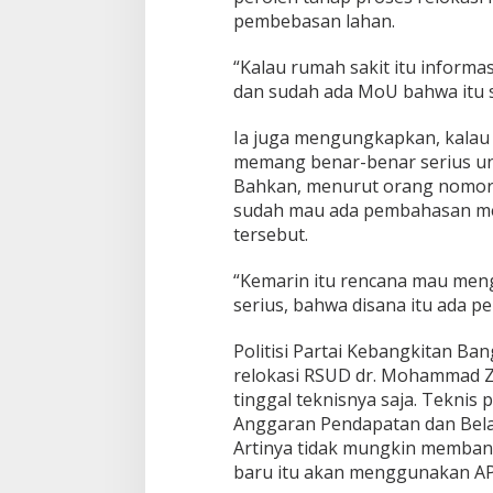
pembebasan lahan.
“Kalau rumah sakit itu informa
dan sudah ada MoU bahwa itu s
Ia juga mengungkapkan, kala
memang benar-benar serius un
Bahkan, menurut orang nomor 
sudah mau ada pembahasan me
tersebut.
“Kemarin itu rencana mau meng
serius, bahwa disana itu ada p
Politisi Partai Kebangkitan B
relokasi RSUD dr. Mohammad Zy
tinggal teknisnya saja. Tekn
Anggaran Pendapatan dan Bela
Artinya tidak mungkin membang
baru itu akan menggunakan AP