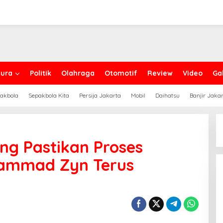
ura
Politik
Olahraga
Otomotif
Review
Video
Gal
akbola
Sepakbola Kita
Persija Jakarta
Mobil
Daihatsu
Banjir Jaka
g Pastikan Proses
hammad Zyn Terus