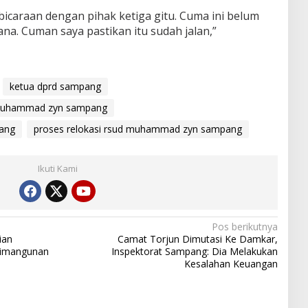
caraan dengan pihak ketiga gitu. Cuma ini belum
ana. Cuman saya pastikan itu sudah jalan,”
ketua dprd sampang
 muhammad zyn sampang
pang
proses relokasi rsud muhammad zyn sampang
Ikuti Kami
Pos berikutnya
ian
Camat Torjun Dimutasi Ke Damkar,
rimangunan
Inspektorat Sampang: Dia Melakukan
Kesalahan Keuangan