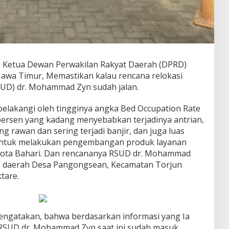
– Ketua Dewan Perwakilan Rakyat Daerah (DPRD)
awa Timur, Memastikan kalau rencana relokasi
UD) dr. Mohammad Zyn sudah jalan.
belakangi oleh tingginya angka Bed Occupation Rate
 persen yang kadang menyebabkan terjadinya antrian,
g rawan dan sering terjadi banjir, dan juga luas
untuk melakukan pengembangan produk layanan
kota Bahari. Dan rencananya RSUD dr. Mohammad
ke daerah Desa Pangongsean, Kecamatan Torjun
tare.
ngatakan, bahwa berdasarkan informasi yang Ia
 RSUD dr. Mohammad Zyn saat ini sudah masuk