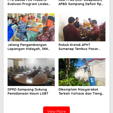
Evaluasi Program Lisdes
APBD Sampang Defisit Rp
Sumenep, Ini Sebabnya
130,2 M
Jelang Pengembangan
Rokok Kretek APHT
Lapangan Hidayah, SKK
Sumenep Tembus Pasar
Migas-PC North Madura II
Indonesia Timur
Perkuat Sinergi dengan
Nelayan Sampang
DPRD Sampang Dukung
Dikomplain Masyarakat
Pemidanaan Kaum LGBT
Terkait Voltase dan Tiang
Miring, Ini Jawaban
Manager PLN ULP Sampang
View More