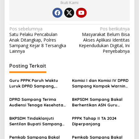
Ikuti Kami
Navigasi
Pos sebelumnya
Pos berikutnya
Satu Pelaku Pencabulan
Masyarakat Belum Bisa
pos
Anak Ditangkap, Polres
Akses Aplikasi Identitas
Sampang Kejar 8 Tersangka
Kependudukan Digital, Ini
Lainnya
Penyebabnya
Posting Terkait
Guru PPPK Paruh Waktu
Komisi I dan Komisi IV DPRD
Luruk DPRD Sampang,
Sampang Kompak Warning
Minta Diperjuangkan
Proses Rekrutmen PPPK
Kesejahteraannya
Paruh Waktu
DPRD Sampang Terima
BKPSDM Sampang Bakal
Audiensi Tenaga Kesehatan,
Berhentikan ASN Guru
Ini yang Dibahas
Penganiaya Kurir JNT
BKPSDM Tindaklanjuti
PPPK Tahap II TA 2024
Sentilan Bupati Sampang
Diperpanjang
Terkait ASN Nakal, Ada
Sanksi Pemecatan
Pemkab Sampang Bakal
Pemkab Sampang Bakal