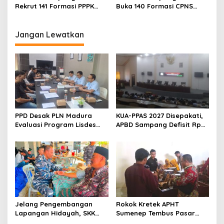
Rekrut 141 Formasi PPPK
Buka 140 Formasi CPNS
2024
2024, Ini Jadwal
Rekrutmennya
Jangan Lewatkan
PPD Desak PLN Madura
KUA-PPAS 2027 Disepakati,
Evaluasi Program Lisdes
APBD Sampang Defisit Rp
Sumenep, Ini Sebabnya
130,2 M
Jelang Pengembangan
Rokok Kretek APHT
Lapangan Hidayah, SKK
Sumenep Tembus Pasar
Migas-PC North Madura II
Indonesia Timur