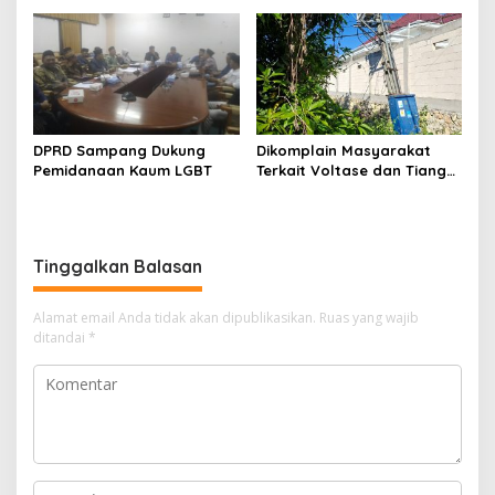
Perkuat Sinergi dengan
Nelayan Sampang
DPRD Sampang Dukung
Dikomplain Masyarakat
Pemidanaan Kaum LGBT
Terkait Voltase dan Tiang
Miring, Ini Jawaban
Manager PLN ULP Sampang
Tinggalkan Balasan
Alamat email Anda tidak akan dipublikasikan.
Ruas yang wajib
ditandai
*