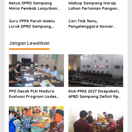
Ketua DPRD Sampang
Wabup Sampang Harap
Minta Pemkab Lanjutkan
Lahan Pertanian Pangan
Perbaikan Jalan Swadaya
Tetap Terjaga
Masyarakat
Guru PPPK Paruh Waktu
Cari Titik Temu,
Luruk DPRD Sampang,
Penyelenggara Konser
Minta Diperjuangkan
Valen di Sampang Terima
Kesejahteraannya
Masukan Kyai-Habaib
Jangan Lewatkan
PPD Desak PLN Madura
KUA-PPAS 2027 Disepakati,
Evaluasi Program Lisdes
APBD Sampang Defisit Rp
Sumenep, Ini Sebabnya
130,2 M