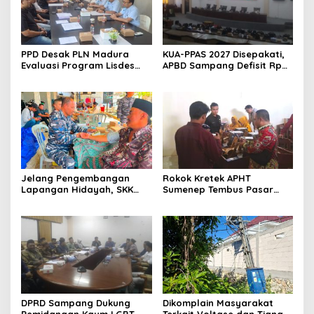
PPD Desak PLN Madura
KUA-PPAS 2027 Disepakati,
Evaluasi Program Lisdes
APBD Sampang Defisit Rp
Sumenep, Ini Sebabnya
130,2 M
Jelang Pengembangan
Rokok Kretek APHT
Lapangan Hidayah, SKK
Sumenep Tembus Pasar
Migas-PC North Madura II
Indonesia Timur
Perkuat Sinergi dengan
Nelayan Sampang
DPRD Sampang Dukung
Dikomplain Masyarakat