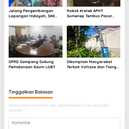
Jelang Pengembangan
Rokok Kretek APHT
Lapangan Hidayah, SKK
Sumenep Tembus Pasar
Migas-PC North Madura II
Indonesia Timur
Perkuat Sinergi dengan
Nelayan Sampang
DPRD Sampang Dukung
Dikomplain Masyarakat
Pemidanaan Kaum LGBT
Terkait Voltase dan Tiang
Miring, Ini Jawaban
Manager PLN ULP Sampang
Tinggalkan Balasan
Alamat email Anda tidak akan dipublikasikan.
Ruas yang wajib
ditandai
*