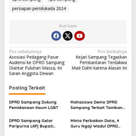
persiapan pemilukada 2024
Ikuti Kami
Navigasi
Pos sebelumnya
Pos berikutnya
Asosiasi Pedagang Pasar
Kejari Sampang Tegaskan
pos
Audiensi ke DPRD Sampang
Pembantaran Terdakwa
Diantar Puluhan Massa, Ini
Mad Dahri karena Alasan Ini
Saran Anggota Dewan
Posting Terkait
DPRD Sampang Dukung
Mahasiswa Demo DPRD
Pemidanaan Kaum LGBT
Sampang Terkait Tambang
Galian C Ilegal
DPRD Sampang Gelar
Minta Perbaikan Data, 4
Paripurna LKPj Bupati
Guru Ngaji Wadul DPRD
Tahun 2025
Sampang