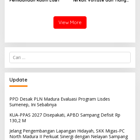
Pemidanaan Kaum LGBT
Terkait Voltase dan Tiang
Miring, Ini Jawaban
Manager PLN ULP Sampang
View More
Cari
untuk:
Update
PPD Desak PLN Madura Evaluasi Program Lisdes
Sumenep, Ini Sebabnya
KUA-PPAS 2027 Disepakati, APBD Sampang Defisit Rp
130,2 M
Jelang Pengembangan Lapangan Hidayah, SKK Migas-PC
North Madura II Perkuat Sinergi dengan Nelayan Sampang