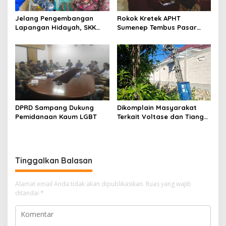
Jelang Pengembangan
Rokok Kretek APHT
Lapangan Hidayah, SKK
Sumenep Tembus Pasar
Migas-PC North Madura II
Indonesia Timur
Perkuat Sinergi dengan
Nelayan Sampang
DPRD Sampang Dukung
Dikomplain Masyarakat
Pemidanaan Kaum LGBT
Terkait Voltase dan Tiang
Miring, Ini Jawaban
Manager PLN ULP Sampang
Tinggalkan Balasan
Alamat email Anda tidak akan dipublikasikan.
Ruas yang wajib
ditandai
*