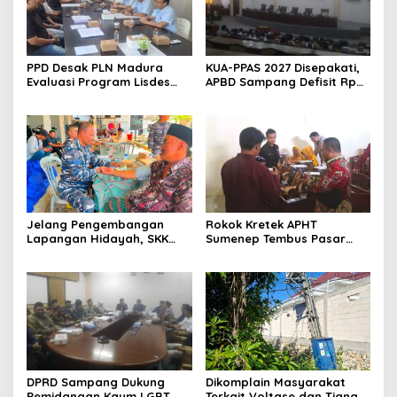
PPD Desak PLN Madura
KUA-PPAS 2027 Disepakati,
Evaluasi Program Lisdes
APBD Sampang Defisit Rp
Sumenep, Ini Sebabnya
130,2 M
Jelang Pengembangan
Rokok Kretek APHT
Lapangan Hidayah, SKK
Sumenep Tembus Pasar
Migas-PC North Madura II
Indonesia Timur
Perkuat Sinergi dengan
Nelayan Sampang
DPRD Sampang Dukung
Dikomplain Masyarakat
Pemidanaan Kaum LGBT
Terkait Voltase dan Tiang