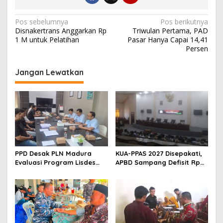
Navigasi
Pos sebelumnya
Pos berikutnya
Disnakertrans Anggarkan Rp
Triwulan Pertama, PAD
pos
1 M untuk Pelatihan
Pasar Hanya Capai 14,41
Persen
Jangan Lewatkan
PPD Desak PLN Madura
KUA-PPAS 2027 Disepakati,
Evaluasi Program Lisdes
APBD Sampang Defisit Rp
Sumenep, Ini Sebabnya
130,2 M