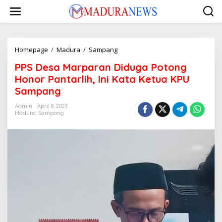
Lewati
ke
konten
PPS
Homepage
/
Madura
/
Sampang
Desa
PPS Desa Marparan Diduga Potong
Marparan
Diduga
Honor Pantarlih, Ini Kata Ketua KPU
Potong
Sampang
Honor
Pantarlih,
Admin
April 8, 2023
Ini
Madura
,
Sampang
Kata
Ketua
KPU
Sampang