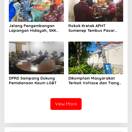
Jelang Pengembangan
Rokok Kretek APHT
Lapangan Hidayah, SKK
Sumenep Tembus Pasar
Migas-PC North Madura II
Indonesia Timur
Perkuat Sinergi dengan
Nelayan Sampang
DPRD Sampang Dukung
Dikomplain Masyarakat
Pemidanaan Kaum LGBT
Terkait Voltase dan Tiang
Miring, Ini Jawaban
Manager PLN ULP Sampang
View More