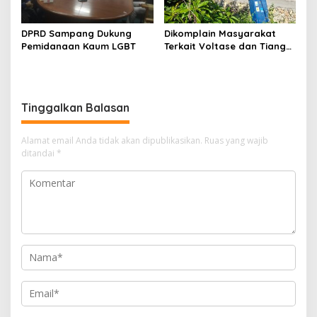
DPRD Sampang Dukung
Dikomplain Masyarakat
Pemidanaan Kaum LGBT
Terkait Voltase dan Tiang
Miring, Ini Jawaban
Manager PLN ULP Sampang
Tinggalkan Balasan
Alamat email Anda tidak akan dipublikasikan.
Ruas yang wajib
ditandai
*