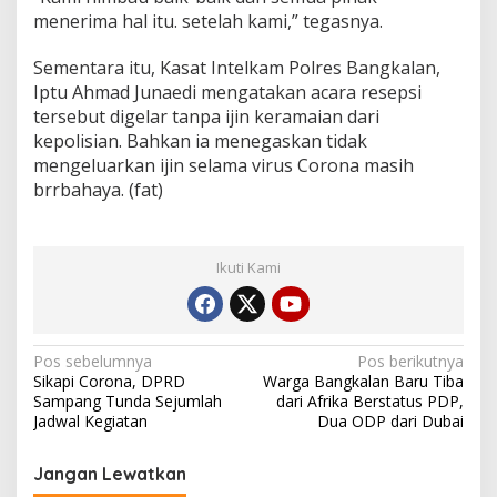
menerima hal itu. setelah kami,” tegasnya.
Sementara itu, Kasat Intelkam Polres Bangkalan,
Iptu Ahmad Junaedi mengatakan acara resepsi
tersebut digelar tanpa ijin keramaian dari
kepolisian. Bahkan ia menegaskan tidak
mengeluarkan ijin selama virus Corona masih
brrbahaya. (fat)
Ikuti Kami
Navigasi
Pos sebelumnya
Pos berikutnya
Sikapi Corona, DPRD
Warga Bangkalan Baru Tiba
pos
Sampang Tunda Sejumlah
dari Afrika Berstatus PDP,
Jadwal Kegiatan
Dua ODP dari Dubai
Jangan Lewatkan