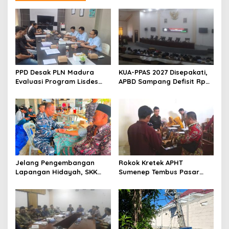
PPD Desak PLN Madura
KUA-PPAS 2027 Disepakati,
Evaluasi Program Lisdes
APBD Sampang Defisit Rp
Sumenep, Ini Sebabnya
130,2 M
Jelang Pengembangan
Rokok Kretek APHT
Lapangan Hidayah, SKK
Sumenep Tembus Pasar
Migas-PC North Madura II
Indonesia Timur
Perkuat Sinergi dengan
Nelayan Sampang