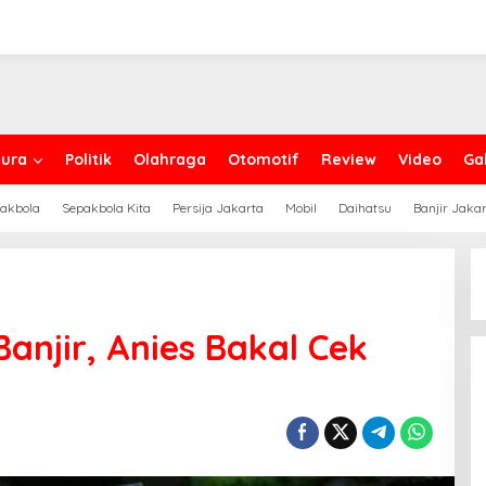
ura
Politik
Olahraga
Otomotif
Review
Video
Gal
akbola
Sepakbola Kita
Persija Jakarta
Mobil
Daihatsu
Banjir Jaka
anjir, Anies Bakal Cek