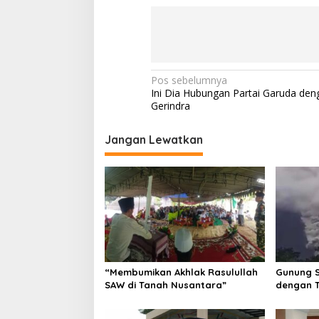
Navigasi
Pos sebelumnya
Ini Dia Hubungan Partai Garuda den
pos
Gerindra
Jangan Lewatkan
“Membumikan Akhlak Rasulullah
Gunung S
SAW di Tanah Nusantara”
dengan T
Meter