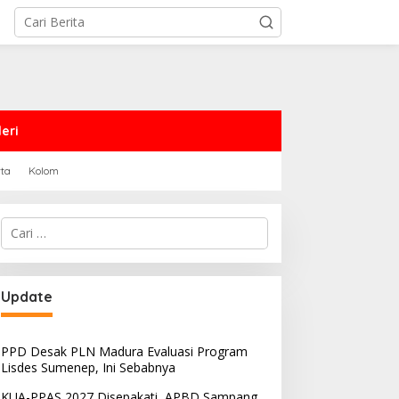
eri
rta
Kolom
Cari
untuk:
Update
PPD Desak PLN Madura Evaluasi Program
Lisdes Sumenep, Ini Sebabnya
KUA-PPAS 2027 Disepakati, APBD Sampang