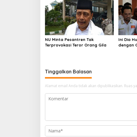
NU Minta Pesantren Tak
Ini Dia 
Terprovokasi Teror Orang Gila
dengan G
Tinggalkan Balasan
Alamat email Anda tidak akan dipublikasikan.
Ruas ya