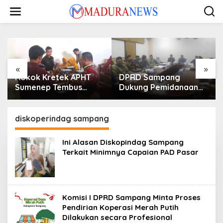
Lewati
ke
konten
«
»
Rokok Kretek APHT
DPRD Sampang
Sumenep Tembus
Dukung Pemidanaan
Pasar Indonesia Timur
Kaum LGBT
diskoperindag sampang
Ini Alasan Diskopindag Sampang
Terkait Minimnya Capaian PAD Pasar
Komisi I DPRD Sampang Minta Proses
Pendirian Koperasi Merah Putih
Dilakukan secara Profesional