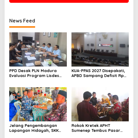
News Feed
PPD Desak PLN Madura
KUA-PPAS 2027 Disepakati,
Evaluasi Program Lisdes
APBD Sampang Defisit Rp
Sumenep, Ini Sebabnya
130,2 M
Jelang Pengembangan
Rokok Kretek APHT
Lapangan Hidayah, SKK
Sumenep Tembus Pasar
Migas-PC North Madura II
Indonesia Timur