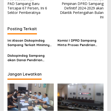
Navigasi
PAD Sampang Baru
Pimpinan DPRD Sampang
pos
Tercapai 67 Persen, Ini 6
Definitif 2024-2029 akan
Sektor Pemberatnya
Dilantik Pertengahan Bulan
Ini
Posting Terkait
Ini Alasan Diskopindag
Komisi I DPRD Sampang
Sampang Terkait Minimnya
Minta Proses Pendirian
Capaian PAD Pasar
Koperasi Merah Putih
Dilakukan secara
Diskopindag Sampang
Profesional
akan Danai Pendirian
Koperasi Merah Putih
Jangan Lewatkan