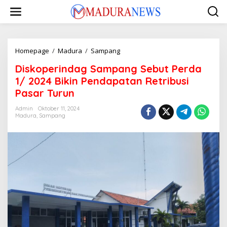
Lewati
ke
konten
Diskoperindag
Homepage
/
Madura
/
Sampang
Sampang
Diskoperindag Sampang Sebut Perda
Sebut
Perda
1/ 2024 Bikin Pendapatan Retribusi
1/
Pasar Turun
2024
Bikin
Admin
Oktober 11, 2024
Pendapatan
Madura
,
Sampang
Retribusi
Pasar
Turun