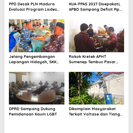
PPD Desak PLN Madura
KUA-PPAS 2027 Disepakati,
Evaluasi Program Lisdes
APBD Sampang Defisit Rp
Sumenep, Ini Sebabnya
130,2 M
Jelang Pengembangan
Rokok Kretek APHT
Lapangan Hidayah, SKK
Sumenep Tembus Pasar
Migas-PC North Madura II
Indonesia Timur
Perkuat Sinergi dengan
Nelayan Sampang
DPRD Sampang Dukung
Dikomplain Masyarakat
Pemidanaan Kaum LGBT
Terkait Voltase dan Tiang
Miring, Ini Jawaban
Manager PLN ULP Sampang