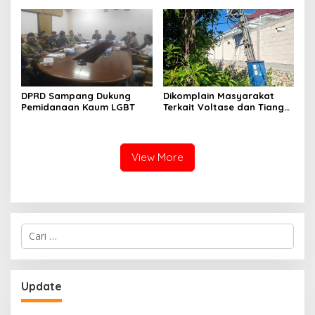
Perkuat Sinergi dengan
Nelayan Sampang
DPRD Sampang Dukung
Dikomplain Masyarakat
Pemidanaan Kaum LGBT
Terkait Voltase dan Tiang
Miring, Ini Jawaban
Manager PLN ULP Sampang
View More
Cari
untuk:
Update