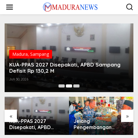
Lewati
ke
konten
Madura
,
Sampang
KUA-PPAS 2027 Disepakati, APBD Sampang
Defisit Rp 130,2 M
Juli 30, 2026
«
»
KUA-PPAS 2027
Jelang
Disepakati, APBD
Pengembangan
Sampang Defisit Rp
Lapangan Hidayah,