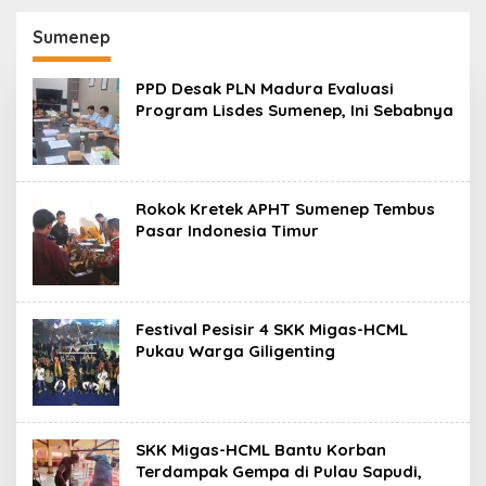
130,2 M
SKK Migas-PC North
Madura II Perkuat
Sumenep
Sinergi dengan
Nelayan Sampang
PPD Desak PLN Madura Evaluasi
Program Lisdes Sumenep, Ini Sebabnya
Rokok Kretek APHT Sumenep Tembus
Pasar Indonesia Timur
Festival Pesisir 4 SKK Migas-HCML
Pukau Warga Giligenting
SKK Migas-HCML Bantu Korban
Terdampak Gempa di Pulau Sapudi,