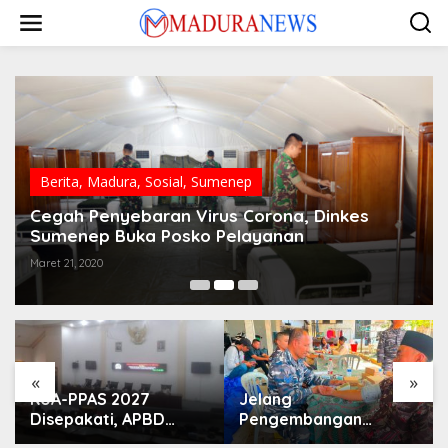
Lewati
ke
konten
Berita
,
Madura
,
Sosial
,
Sumenep
Cegah Penyebaran Virus Corona, Dinkes
Sumenep Buka Posko Pelayanan
Maret 21, 2020
«
»
KUA-PPAS 2027
Jelang
Disepakati, APBD
Pengembangan
Sampang Defisit Rp
Lapangan Hidayah,