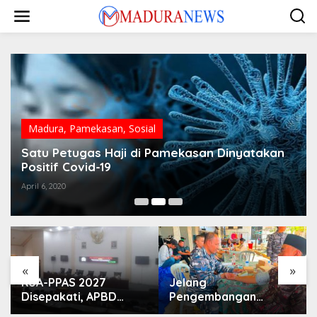
Lewati
ke
konten
Madura
,
Pamekasan
,
Sosial
Satu Petugas Haji di Pamekasan Dinyatakan
Positif Covid-19
April 6, 2020
«
»
KUA-PPAS 2027
Jelang
Disepakati, APBD
Pengembangan
Sampang Defisit Rp
Lapangan Hidayah,