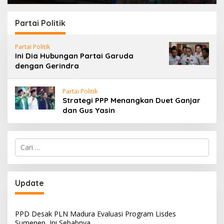
Sampang Defisit Rp
Lapangan Hidayah,
130,2 M
SKK Migas-PC North
Madura II Perkuat
Partai Politik
Sinergi dengan
Nelayan Sampang
Partai Politik
Ini Dia Hubungan Partai Garuda
dengan Gerindra
Partai Politik
Strategi PPP Menangkan Duet Ganjar
dan Gus Yasin
Cari
untuk:
Update
PPD Desak PLN Madura Evaluasi Program Lisdes
Sumenep, Ini Sebabnya