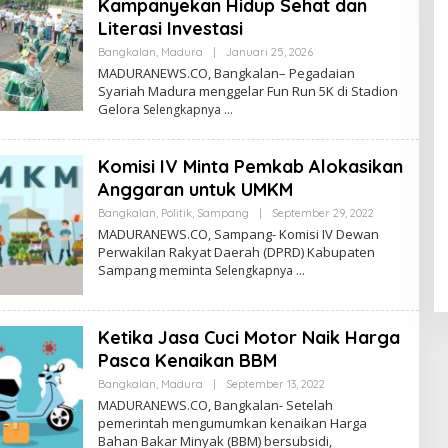
Kampanyekan Hidup Sehat dan
Literasi Investasi
Oleh
Bangkalan
,
Madura
|
Januari 25, 2026
Admin
MADURANEWS.CO, Bangkalan– Pegadaian
Syariah Madura menggelar Fun Run 5K di Stadion
Gelora
Selengkapnya
Komisi IV Minta Pemkab Alokasikan
Anggaran untuk UMKM
Oleh
Bangkalan
,
Politik
,
Sampang
|
September 29, 2022
Admin
MADURANEWS.CO, Sampang- Komisi IV Dewan
Perwakilan Rakyat Daerah (DPRD) Kabupaten
Sampang meminta
Selengkapnya
Ketika Jasa Cuci Motor Naik Harga
Pasca Kenaikan BBM
Oleh
Bangkalan
,
Madura
|
September 13, 2022
Admin
MADURANEWS.CO, Bangkalan- Setelah
pemerintah mengumumkan kenaikan Harga
Bahan Bakar Minyak (BBM) bersubsidi,