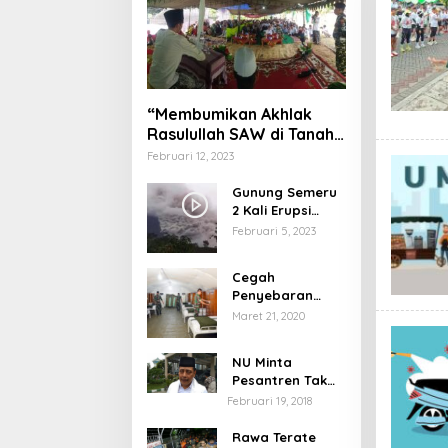
“Membumikan Akhlak
Rasulullah SAW di Tanah
Nusantara”
Februari 12, 2023
Gunung Semeru
2 Kali Erupsi
dengan Tinggi
Februari 5, 2023
Letusan 1.500
Meter
Cegah
Penyebaran
Virus Corona,
Maret 21, 2020
Dinkes Sumenep
Buka Posko
NU Minta
Pelayanan
Pesantren Tak
Terprovokasi
Februari 19, 2018
Teror Orang Gila
Rawa Terate