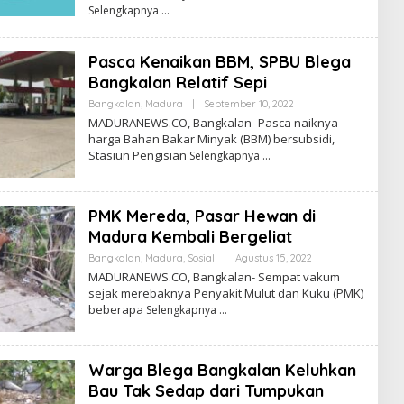
Selengkapnya
Pasca Kenaikan BBM, SPBU Blega
Bangkalan Relatif Sepi
Oleh
Bangkalan
,
Madura
|
September 10, 2022
Admin
MADURANEWS.CO, Bangkalan- Pasca naiknya
harga Bahan Bakar Minyak (BBM) bersubsidi,
Stasiun Pengisian
Selengkapnya
PMK Mereda, Pasar Hewan di
Madura Kembali Bergeliat
Oleh
Bangkalan
,
Madura
,
Sosial
|
Agustus 15, 2022
Admin
MADURANEWS.CO, Bangkalan- Sempat vakum
sejak merebaknya Penyakit Mulut dan Kuku (PMK)
beberapa
Selengkapnya
Warga Blega Bangkalan Keluhkan
Bau Tak Sedap dari Tumpukan