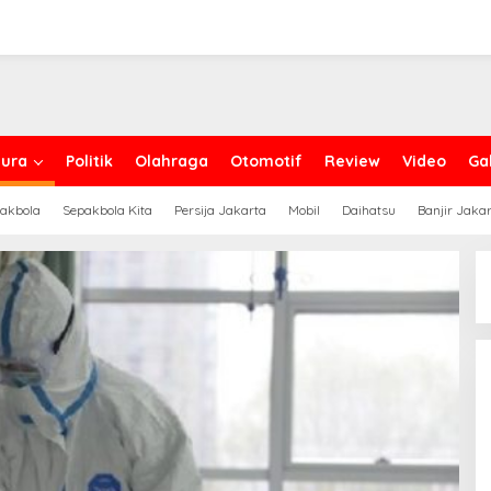
ura
Politik
Olahraga
Otomotif
Review
Video
Gal
akbola
Sepakbola Kita
Persija Jakarta
Mobil
Daihatsu
Banjir Jaka