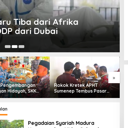
u Tiba dari Afrika
 PDP, Dua ODP dari Dubai
Ma
»
g Pengembangan
Rokok Kretek APHT
D
an Hidayah, SKK
Sumenep Tembus Pasar
P
PC North Madura II
Indonesia Timur
t Sinergi dengan
an Sampang
lan
Pegadaian Syariah Madura