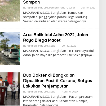
Sampah
Oleh
Bangkalan
,
Madura
,
Pemerintahan
,
Sosial
|
Juli 19, 2022
Admin
MADURANEWS.CO, Bangkalan- Tumpukan
sampah di pinggir jalan poros Blega-Modung-
Sreseh dikeluhkan oleh warga
Selengkapnya
Arus Balik Idul Adha 2022, Jalan
Raya Blega Macet
Oleh
Bangkalan
,
Madura
,
Sosial
|
Juli 12, 2022
Admin
MADURANEWS.CO, Bangkalan- H+1 Hari Raya Idul
Adha, Jalan Raya Blega macet. Titik
Selengkapnya
Dua Dokter di Bangkalan
Dipastikan Positif Corona, Satgas
Lakukan Penjemputan
Oleh
Bangkalan
,
Madura
,
Sosial
|
April 10, 2020
Fathor
MADURANEWS.CO, Bangkalan – Pasangan suami
Rahman
istri seorang dokter asal Kecamatan Klampis,
Bangkalan,
Selengkapnya