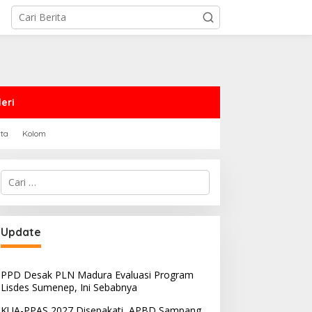
eri
rta
Kolom
Cari
untuk:
Update
PPD Desak PLN Madura Evaluasi Program
Lisdes Sumenep, Ini Sebabnya
KUA-PPAS 2027 Disepakati, APBD Sampang