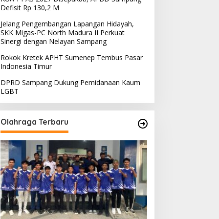
Defisit Rp 130,2 M
Bangkalan
,
Madura
Jelang Pengembangan Lapangan Hidayah,
Satu Pasien Terduga Covid 19 
SKK Migas-PC North Madura II Perkuat
Sinergi dengan Nelayan Sampang
Dirujuk ke Bangkalan Jalani Raw
Rokok Kretek APHT Sumenep Tembus Pasar
Indonesia Timur
ret 20, 2020
DPRD Sampang Dukung Pemidanaan Kaum
LGBT
Olahraga Terbaru
PRD Sampang Dukung
PPD Desak PLN Madura
emidanaan Kaum LGBT
Evaluasi Program Lisdes
Sumenep, Ini Sebabnya