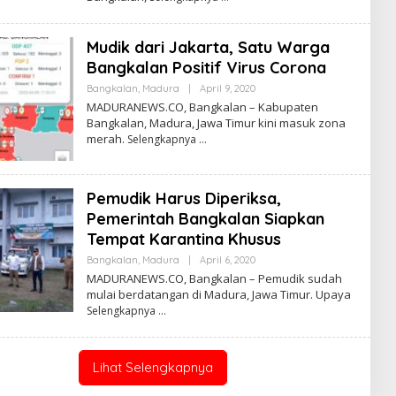
Mudik dari Jakarta, Satu Warga
Bangkalan Positif Virus Corona
Oleh
Bangkalan
,
Madura
|
April 9, 2020
Admin
MADURANEWS.CO, Bangkalan – Kabupaten
Bangkalan, Madura, Jawa Timur kini masuk zona
merah.
Selengkapnya
Pemudik Harus Diperiksa,
Pemerintah Bangkalan Siapkan
Tempat Karantina Khusus
Oleh
Bangkalan
,
Madura
|
April 6, 2020
Admin
MADURANEWS.CO, Bangkalan – Pemudik sudah
mulai berdatangan di Madura, Jawa Timur. Upaya
Selengkapnya
Lihat Selengkapnya