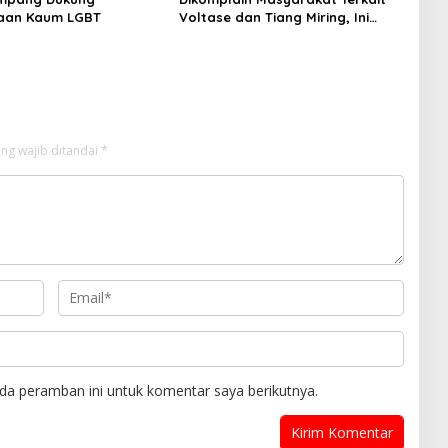
aan Kaum LGBT
Voltase dan Tiang Miring, Ini
Jawaban Manager PLN ULP
Sampang
ng wajib ditandai
*
da peramban ini untuk komentar saya berikutnya.