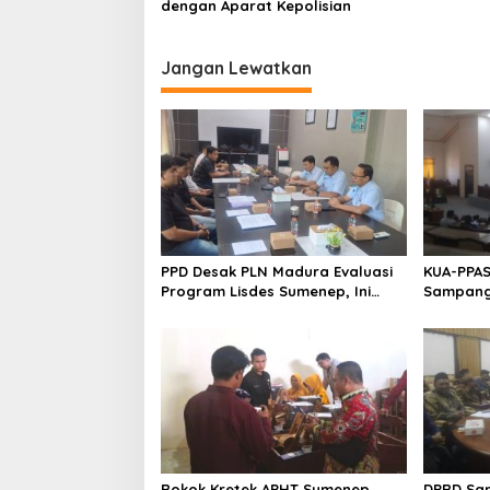
dengan Aparat Kepolisian
Jangan Lewatkan
PPD Desak PLN Madura Evaluasi
KUA-PPAS
Program Lisdes Sumenep, Ini
Sampang 
Sebabnya
Rokok Kretek APHT Sumenep
DPRD Sa