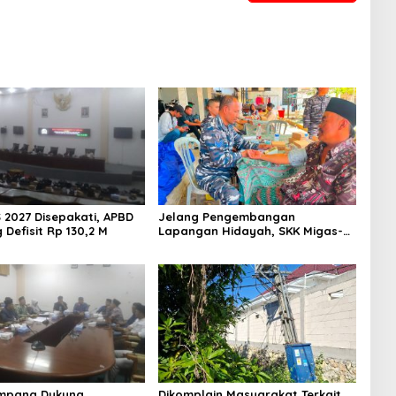
 2027 Disepakati, APBD
Jelang Pengembangan
Defisit Rp 130,2 M
Lapangan Hidayah, SKK Migas-
PC North Madura II Perkuat
Sinergi dengan Nelayan
Sampang
mpang Dukung
Dikomplain Masyarakat Terkait