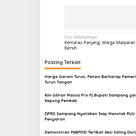
Navigasi
Pos sebelumnya
Kemarau Panjang, Warga Marparan K
pos
Bersih
Posting Terkait
Harga Garam Turun, Petani Berharap Pemer
Turun Tangan
Kini Giliran Massa Pro Pj Bupati Sampang ya
Kepung Pemkab
DPRD Sampang Nyatakan Siap Menolak RUU
Penyiaran
Demonstran PABPDSI Terlibat Aksi Saling Dor