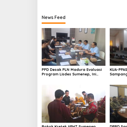
News Feed
PPD Desak PLN Madura Evaluasi
KUA-PPAS
Program Lisdes Sumenep, Ini
Sampang 
Sebabnya
Rokok Kretek APHT Sumenep
DPRD Sa