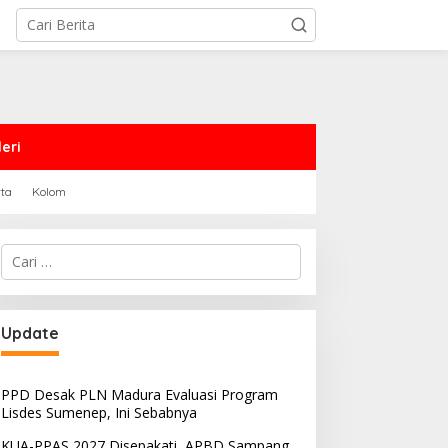
eri
rta
Kolom
Cari
untuk:
Update
PPD Desak PLN Madura Evaluasi Program
Lisdes Sumenep, Ini Sebabnya
KUA-PPAS 2027 Disepakati, APBD Sampang