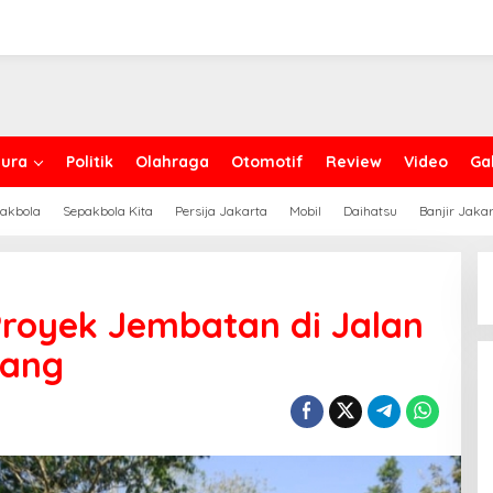
ura
Politik
Olahraga
Otomotif
Review
Video
Gal
akbola
Sepakbola Kita
Persija Jakarta
Mobil
Daihatsu
Banjir Jaka
Proyek Jembatan di Jalan
pang