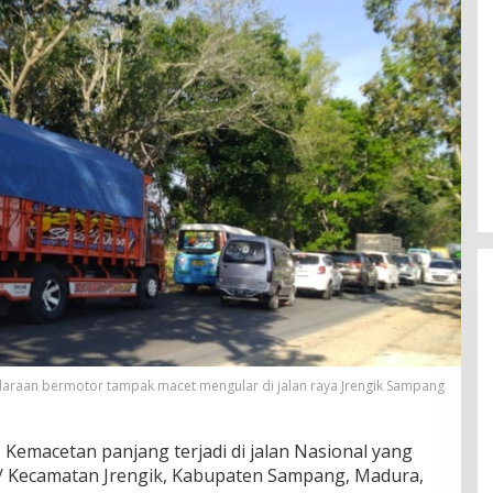
araan bermotor tampak macet mengular di jalan raya Jrengik Sampang
 Kemacetan panjang terjadi di jalan Nasional yang
a/ Kecamatan Jrengik, Kabupaten Sampang, Madura,