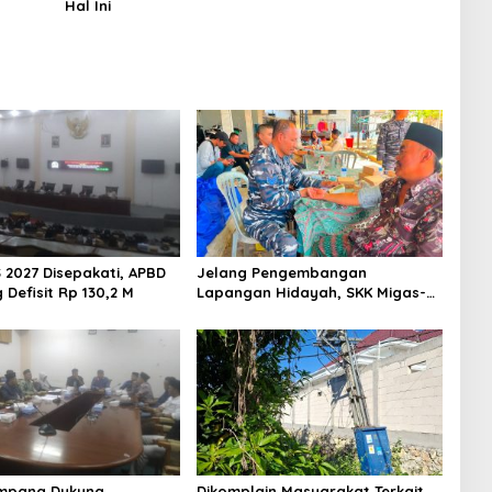
Hal Ini
 2027 Disepakati, APBD
Jelang Pengembangan
Defisit Rp 130,2 M
Lapangan Hidayah, SKK Migas-
PC North Madura II Perkuat
Sinergi dengan Nelayan
Sampang
mpang Dukung
Dikomplain Masyarakat Terkait