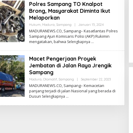
Polres Sampang TO Knalpot
Brong, Masyarakat Diminta Ikut
Melaporkan
Oleh
Hukum
,
Madura
,
Sampang
|
Januari 15, 2024
Admin
MADURANEWS.CO, Sampang– Kasatlantas Polres
Sampang Ajun Komisaris Polisi (AKP) Rukimin
mengatakan, bahwa
Selengkapnya
Macet Pengerjaan Proyek
Jembatan di Jalan Raya Jrengik
Sampang
Oleh
Madura
,
Otomatif
,
Sampang
|
September 22, 2023
Admin
MADURANEWS.CO, Sampang– Kemacetan
panjang terjadi di jalan Nasional yang berada di
Dusun
Selengkapnya