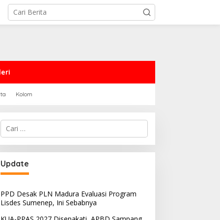
eri
rta
Kolom
Cari
untuk:
PRD Sampang Dukung
PPD Desak PLN Madura
Update
emidanaan Kaum LGBT
Evaluasi Program Lisdes
Sumenep, Ini Sebabnya
PPD Desak PLN Madura Evaluasi Program
Lisdes Sumenep, Ini Sebabnya
KUA-PPAS 2027 Disepakati, APBD Sampang