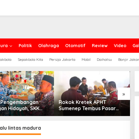
ura
Politik
Olahraga
Otomotif
Review
Video
Gal
akbola
Sepakbola Kita
Persija Jakarta
Mobil
Daihatsu
Banjir Jaka
»
g Pengembangan
Rokok Kretek APHT
D
an Hidayah, SKK
Sumenep Tembus Pasar
P
PC North Madura II
Indonesia Timur
t Sinergi dengan
an Sampang
lalu lintas madura