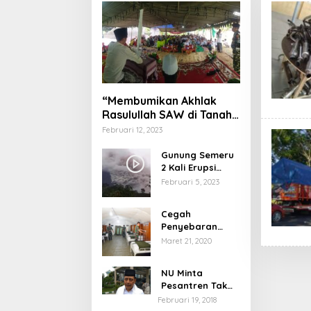
“Membumikan Akhlak
Rasulullah SAW di Tanah
Nusantara”
Februari 12, 2023
Gunung Semeru
2 Kali Erupsi
dengan Tinggi
Februari 5, 2023
Letusan 1.500
Meter
Cegah
Penyebaran
Virus Corona,
Maret 21, 2020
Dinkes Sumenep
Buka Posko
NU Minta
Pelayanan
Pesantren Tak
Terprovokasi
Februari 19, 2018
Teror Orang Gila