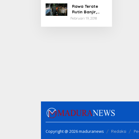
Rawa Terate
Rutin Banjir,
Anies Bakal Cek
Februari 19, 2018
Pabrik Sekitar
Copyright @ 2026 maduranews
Redaksi
Pe