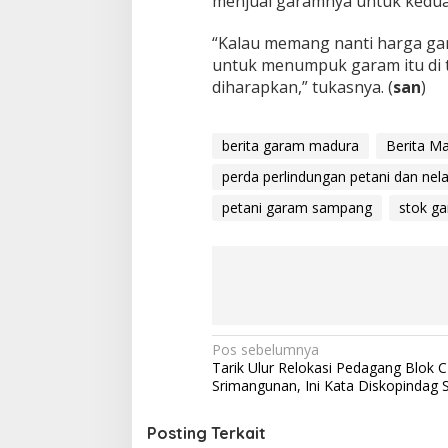
menjual garamnya untuk kedua 
“Kalau memang nanti harga gar
untuk menumpuk garam itu di 
diharapkan,” tukasnya. (
san
)
berita garam madura
Berita M
perda perlindungan petani dan nel
petani garam sampang
stok g
Navigasi
Pos sebelumnya
Tarik Ulur Relokasi Pedagang Blok C
pos
Srimangunan, Ini Kata Diskopindag
Posting Terkait