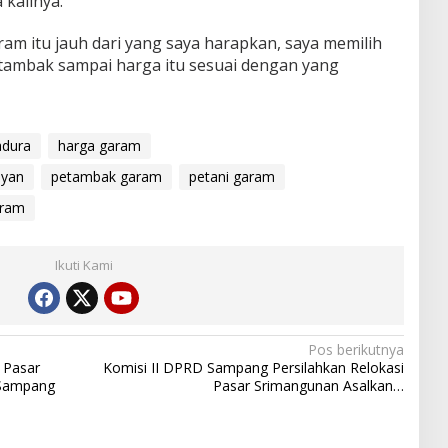
kalinya.
am itu jauh dari yang saya harapkan, saya memilih
tambak sampai harga itu sesuai dengan yang
adura
harga garam
ayan
petambak garam
petani garam
aram
Ikuti Kami
Pos berikutnya
 Pasar
Komisi II DPRD Sampang Persilahkan Relokasi
 Sampang
Pasar Srimangunan Asalkan…