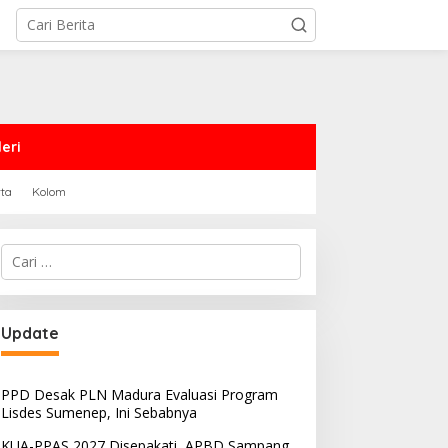
eri
rta
Kolom
Cari
untuk:
Update
PPD Desak PLN Madura Evaluasi Program
Lisdes Sumenep, Ini Sebabnya
KUA-PPAS 2027 Disepakati, APBD Sampang