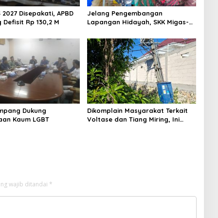
 2027 Disepakati, APBD
Jelang Pengembangan
Defisit Rp 130,2 M
Lapangan Hidayah, SKK Migas-
PC North Madura II Perkuat
Sinergi dengan Nelayan
Sampang
mpang Dukung
Dikomplain Masyarakat Terkait
aan Kaum LGBT
Voltase dan Tiang Miring, Ini
Jawaban Manager PLN ULP
Sampang
ng wajib ditandai
*