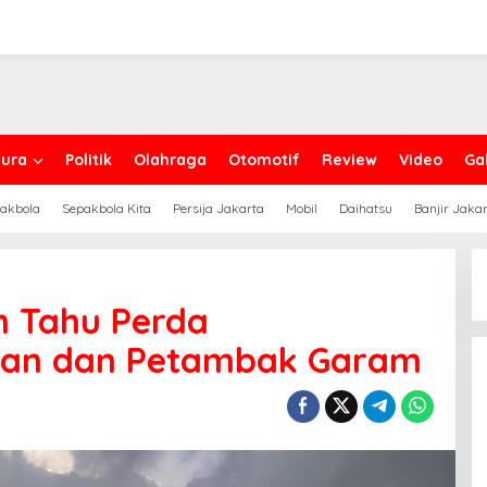
ura
Politik
Olahraga
Otomotif
Review
Video
Gal
akbola
Sepakbola Kita
Persija Jakarta
Mobil
Daihatsu
Banjir Jaka
m Tahu Perda
yan dan Petambak Garam