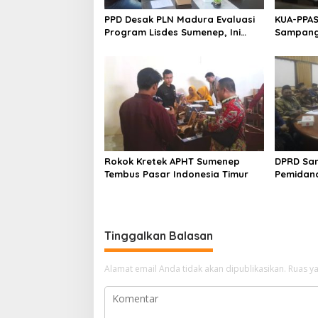
PPD Desak PLN Madura Evaluasi
KUA-PPAS
Program Lisdes Sumenep, Ini
Sampang 
Sebabnya
Rokok Kretek APHT Sumenep
DPRD Sa
Tembus Pasar Indonesia Timur
Pemidan
Tinggalkan Balasan
Alamat email Anda tidak akan dipublikasikan.
Ruas ya