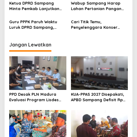
Ketua DPRD Sampang
Wabup Sampang Harap
Minta Pemkab Lanjutkan
Lahan Pertanian Pangan
Perbaikan Jalan Swadaya
Tetap Terjaga
Masyarakat
Guru PPPK Paruh Waktu
Cari Titik Temu,
Luruk DPRD Sampang,
Penyelenggara Konser
Minta Diperjuangkan
Valen di Sampang Terima
Kesejahteraannya
Masukan Kyai-Habaib
Jangan Lewatkan
PPD Desak PLN Madura
KUA-PPAS 2027 Disepakati,
Evaluasi Program Lisdes
APBD Sampang Defisit Rp
Sumenep, Ini Sebabnya
130,2 M