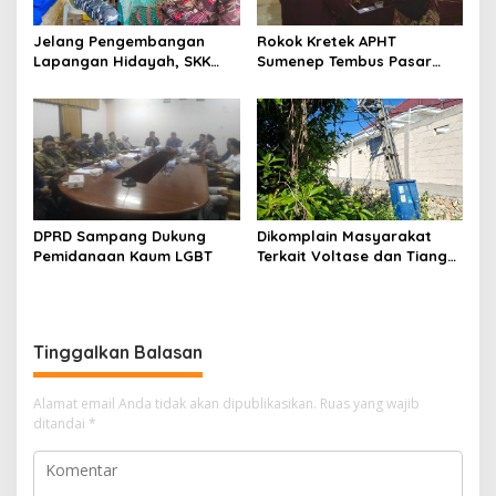
Jelang Pengembangan
Rokok Kretek APHT
Lapangan Hidayah, SKK
Sumenep Tembus Pasar
Migas-PC North Madura II
Indonesia Timur
Perkuat Sinergi dengan
Nelayan Sampang
DPRD Sampang Dukung
Dikomplain Masyarakat
Pemidanaan Kaum LGBT
Terkait Voltase dan Tiang
Miring, Ini Jawaban
Manager PLN ULP Sampang
Tinggalkan Balasan
Alamat email Anda tidak akan dipublikasikan.
Ruas yang wajib
ditandai
*