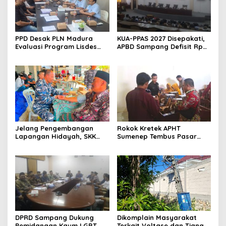
PPD Desak PLN Madura
KUA-PPAS 2027 Disepakati,
Evaluasi Program Lisdes
APBD Sampang Defisit Rp
Sumenep, Ini Sebabnya
130,2 M
Jelang Pengembangan
Rokok Kretek APHT
Lapangan Hidayah, SKK
Sumenep Tembus Pasar
Migas-PC North Madura II
Indonesia Timur
Perkuat Sinergi dengan
Nelayan Sampang
DPRD Sampang Dukung
Dikomplain Masyarakat
Pemidanaan Kaum LGBT
Terkait Voltase dan Tiang