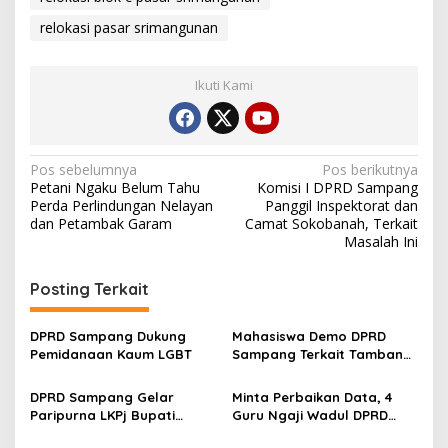
relokasi pasar srimangunan
Ikuti Kami
Navigasi
Pos sebelumnya
Pos berikutnya
Petani Ngaku Belum Tahu
Komisi I DPRD Sampang
pos
Perda Perlindungan Nelayan
Panggil Inspektorat dan
dan Petambak Garam
Camat Sokobanah, Terkait
Masalah Ini
Posting Terkait
DPRD Sampang Dukung
Mahasiswa Demo DPRD
Pemidanaan Kaum LGBT
Sampang Terkait Tambang
Galian C Ilegal
DPRD Sampang Gelar
Minta Perbaikan Data, 4
Paripurna LKPj Bupati
Guru Ngaji Wadul DPRD
Tahun 2025
Sampang