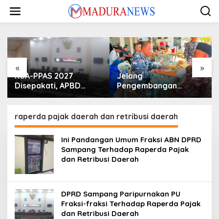
Lewati
ke
konten
«
»
KUA-PPAS 2027
Jelang
Disepakati, APBD
Pengembangan
Sampang Defisit Rp
Lapangan Hidayah,
130,2 M
SKK Migas-PC North
Madura II Perkuat
raperda pajak daerah dan retribusi daerah
Sinergi dengan
Nelayan Sampang
Ini Pandangan Umum Fraksi ABN DPRD
Sampang Terhadap Raperda Pajak
dan Retribusi Daerah
DPRD Sampang Paripurnakan PU
Fraksi-fraksi Terhadap Raperda Pajak
dan Retribusi Daerah