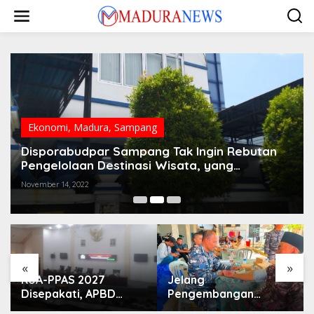
Lewati
ke
konten
Ekonomi
,
Madura
,
Sampang
Disporabudpar Sampang Tak Ingin Rebutan
Pengelolaan Destinasi Wisata, yang
Terpenting…
November 14, 2022
«
»
KUA-PPAS 2027
Jelang
Disepakati, APBD
Pengembangan
Sampang Defisit Rp
Lapangan Hidayah,