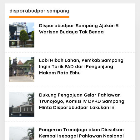
130,2 M
SKK Migas-PC North
Madura II Perkuat
disporabudpar sampang
Sinergi dengan
Nelayan Sampang
Disporabudpar Sampang Ajukan 5
Warisan Budaya Tak Benda
Lobi Hibah Lahan, Pemkab Sampang
Ingin Tarik PAD dari Pengunjung
Makam Rato Ebhu
Dukung Pengajuan Gelar Pahlawan
Trunojoyo, Komisi IV DPRD Sampang
Minta Disporabudpar Lakukan Ini
Pangeran Trunojoyo akan Diusulkan
Kembali sebagai Pahlawan Nasional