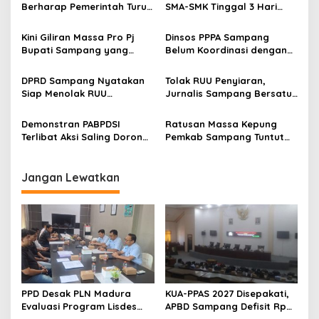
Berharap Pemerintah Turun
SMA-SMK Tinggal 3 Hari
Tangan
Lagi
Kini Giliran Massa Pro Pj
Dinsos PPPA Sampang
Bupati Sampang yang
Belum Koordinasi dengan
Kepung Pemkab
Pemkab Terkait Pembuatan
Perbup Disabilitas
DPRD Sampang Nyatakan
Tolak RUU Penyiaran,
Siap Menolak RUU
Jurnalis Sampang Bersatu
Penyiaran
Orasi di Depan Kantor
Dewan
Demonstran PABPDSI
Ratusan Massa Kepung
Terlibat Aksi Saling Dorong
Pemkab Sampang Tuntut
dengan Aparat Kepolisian
Hal Ini
Jangan Lewatkan
PPD Desak PLN Madura
KUA-PPAS 2027 Disepakati,
Evaluasi Program Lisdes
APBD Sampang Defisit Rp