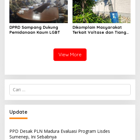
DPRD Sampang Dukung
Dikomplain Masyarakat
Pemidanaan Kaum LGBT
Terkait Voltase dan Tiang
Miring, Ini Jawaban
Manager PLN ULP Sampang
View More
Cari
untuk:
Update
PPD Desak PLN Madura Evaluasi Program Lisdes
Sumenep, Ini Sebabnya