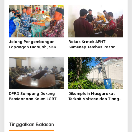
Sumenep, Ini Sebabnya
130,2 M
Jelang Pengembangan
Rokok Kretek APHT
Lapangan Hidayah, SKK
Sumenep Tembus Pasar
Migas-PC North Madura II
Indonesia Timur
Perkuat Sinergi dengan
Nelayan Sampang
DPRD Sampang Dukung
Dikomplain Masyarakat
Pemidanaan Kaum LGBT
Terkait Voltase dan Tiang
Miring, Ini Jawaban
Manager PLN ULP Sampang
Tinggalkan Balasan