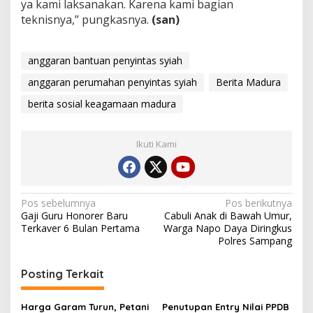
ya kami laksanakan. Karena kami bagian
teknisnya,” pungkasnya.
(san)
anggaran bantuan penyintas syiah
anggaran perumahan penyintas syiah
Berita Madura
berita sosial keagamaan madura
Ikuti Kami
Navigasi
Pos sebelumnya
Pos berikutnya
Gaji Guru Honorer Baru
Cabuli Anak di Bawah Umur,
pos
Terkaver 6 Bulan Pertama
Warga Napo Daya Diringkus
Polres Sampang
Posting Terkait
Harga Garam Turun, Petani
Penutupan Entry Nilai PPDB