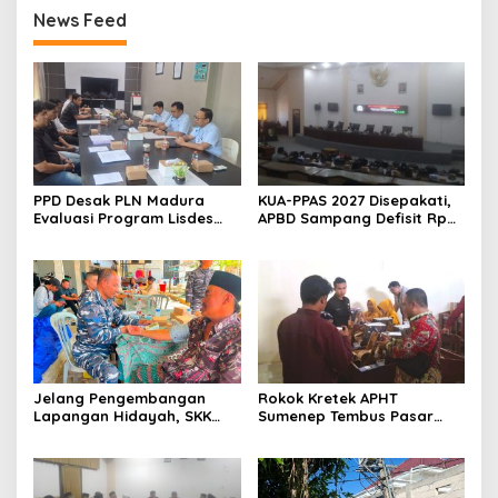
News Feed
PPD Desak PLN Madura
KUA-PPAS 2027 Disepakati,
Evaluasi Program Lisdes
APBD Sampang Defisit Rp
Sumenep, Ini Sebabnya
130,2 M
Jelang Pengembangan
Rokok Kretek APHT
Lapangan Hidayah, SKK
Sumenep Tembus Pasar
Migas-PC North Madura II
Indonesia Timur
Perkuat Sinergi dengan
Nelayan Sampang