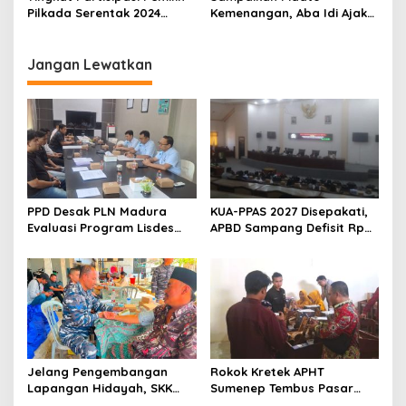
Pilkada Serentak 2024
Kemenangan, Aba Idi Ajak
Mendekati Target KPU
Semua Pihak
Sampang
Bergandengan Tangan
Bangun Sampang Hebat
Jangan Lewatkan
Bermartabat
PPD Desak PLN Madura
KUA-PPAS 2027 Disepakati,
Evaluasi Program Lisdes
APBD Sampang Defisit Rp
Sumenep, Ini Sebabnya
130,2 M
Jelang Pengembangan
Rokok Kretek APHT
Lapangan Hidayah, SKK
Sumenep Tembus Pasar
Migas-PC North Madura II
Indonesia Timur