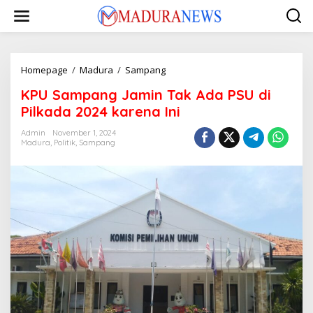
Lewati
ke
konten
KPU
Homepage
/
Madura
/
Sampang
Sampang
KPU Sampang Jamin Tak Ada PSU di
Jamin
Tak
Pilkada 2024 karena Ini
Ada
PSU
Admin
November 1, 2024
Madura
,
Politik
,
Sampang
di
Pilkada
2024
karena
Ini