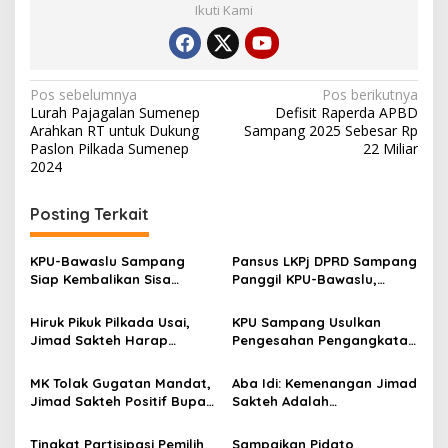
Ikuti Kami
Navigasi
Pos sebelumnya
Pos berikutnya
Lurah Pajagalan Sumenep
Defisit Raperda APBD
pos
Arahkan RT untuk Dukung
Sampang 2025 Sebesar Rp
Paslon Pilkada Sumenep
22 Miliar
2024
Posting Terkait
KPU-Bawaslu Sampang
Pansus LKPj DPRD Sampang
Siap Kembalikan Sisa
Panggil KPU-Bawaslu,
Anggaran Pilkada 2024
Keduanya Diminta
Kembalikan Anggaran Rp
Hiruk Pikuk Pilkada Usai,
KPU Sampang Usulkan
12,6 M
Jimad Sakteh Harap
Pengesahan Pengangkatan
Semua Elemen Bersatu
Paslon Bupati-Wabup
Kembali
Terpilih Hasil Pilkada 2024
MK Tolak Gugatan Mandat,
Aba Idi: Kemenangan Jimad
Jimad Sakteh Positif Bupati
Sakteh Adalah
Sampang Periode 2024-
Kemenangan Rakyat
2029
Sampang
Tingkat Partisipasi Pemilih
Sampaikan Pidato