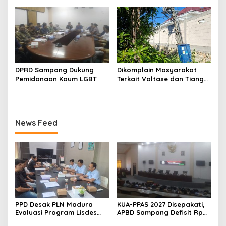
Perkuat Sinergi dengan
Nelayan Sampang
DPRD Sampang Dukung
Dikomplain Masyarakat
Pemidanaan Kaum LGBT
Terkait Voltase dan Tiang
Miring, Ini Jawaban
Manager PLN ULP Sampang
News Feed
PPD Desak PLN Madura
KUA-PPAS 2027 Disepakati,
Evaluasi Program Lisdes
APBD Sampang Defisit Rp
Sumenep, Ini Sebabnya
130,2 M