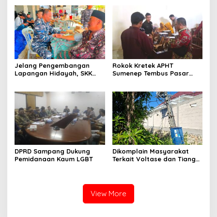
Jelang Pengembangan
Rokok Kretek APHT
Lapangan Hidayah, SKK
Sumenep Tembus Pasar
Migas-PC North Madura II
Indonesia Timur
Perkuat Sinergi dengan
Nelayan Sampang
DPRD Sampang Dukung
Dikomplain Masyarakat
Pemidanaan Kaum LGBT
Terkait Voltase dan Tiang
Miring, Ini Jawaban
Manager PLN ULP Sampang
View More