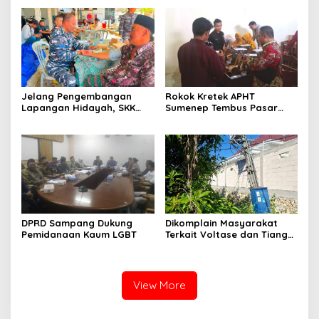
Jelang Pengembangan
Rokok Kretek APHT
Lapangan Hidayah, SKK
Sumenep Tembus Pasar
Migas-PC North Madura II
Indonesia Timur
Perkuat Sinergi dengan
Nelayan Sampang
DPRD Sampang Dukung
Dikomplain Masyarakat
Pemidanaan Kaum LGBT
Terkait Voltase dan Tiang
Miring, Ini Jawaban
Manager PLN ULP Sampang
View More