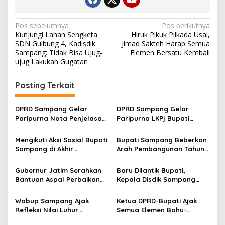
Navigasi
Pos sebelumnya
Pos berikutnya
Kunjungi Lahan Sengketa
Hiruk Pikuk Pilkada Usai,
pos
SDN Gulbung 4, Kadisdik
Jimad Sakteh Harap Semua
Sampang: Tidak Bisa Ujug-
Elemen Bersatu Kembali
ujug Lakukan Gugatan
Posting Terkait
DPRD Sampang Gelar
DPRD Sampang Gelar
Paripurna Nota Penjelasan
Paripurna LKPj Bupati
Pertanggungjawaban APBD
Tahun 2025
2025
Mengikuti Aksi Sosial Bupati
Bupati Sampang Beberkan
Sampang di Akhir
Arah Pembangunan Tahun
Ramadhan:
2027 dalam Musrenbang
Bercengkerama, Salurkan
RKPD
Gubernur Jatim Serahkan
Baru Dilantik Bupati,
Bansos, dan Dengarkan
Bantuan Aspal Perbaikan
Kepala Disdik Sampang
Keluh Kesah Kaum Duafa
Jalan kepada Bupati
Janji Tingkatkan Mutu Guru
Sampang
Wabup Sampang Ajak
Ketua DPRD-Bupati Ajak
Refleksi Nilai Luhur
Semua Elemen Bahu-
Pendahulu dan Jaga 3 Pilar
Membahu Majukan