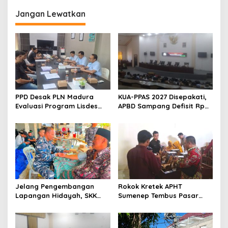
Pembangunan
Sampang
Jangan Lewatkan
PPD Desak PLN Madura
KUA-PPAS 2027 Disepakati,
Evaluasi Program Lisdes
APBD Sampang Defisit Rp
Sumenep, Ini Sebabnya
130,2 M
Jelang Pengembangan
Rokok Kretek APHT
Lapangan Hidayah, SKK
Sumenep Tembus Pasar
Migas-PC North Madura II
Indonesia Timur
Perkuat Sinergi dengan
Nelayan Sampang