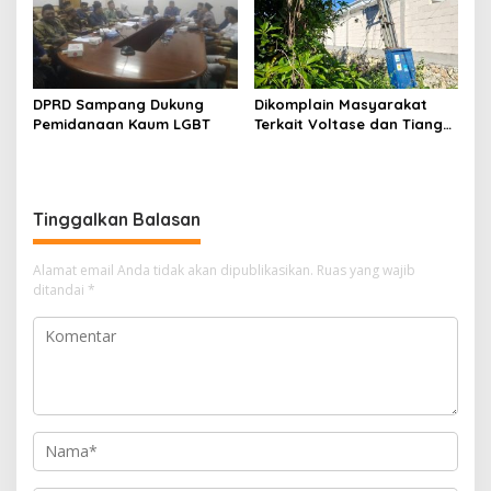
DPRD Sampang Dukung
Dikomplain Masyarakat
Pemidanaan Kaum LGBT
Terkait Voltase dan Tiang
Miring, Ini Jawaban
Manager PLN ULP Sampang
Tinggalkan Balasan
Alamat email Anda tidak akan dipublikasikan.
Ruas yang wajib
ditandai
*