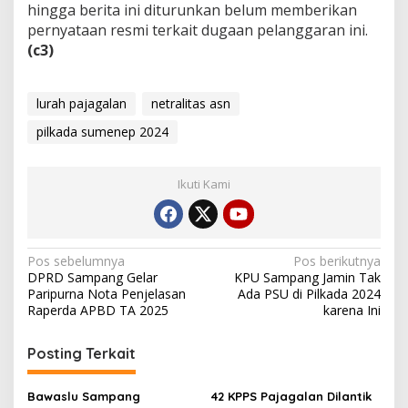
hingga berita ini diturunkan belum memberikan
pernyataan resmi terkait dugaan pelanggaran ini.
(c3)
lurah pajagalan
netralitas asn
pilkada sumenep 2024
Ikuti Kami
Navigasi
Pos sebelumnya
Pos berikutnya
DPRD Sampang Gelar
KPU Sampang Jamin Tak
pos
Paripurna Nota Penjelasan
Ada PSU di Pilkada 2024
Raperda APBD TA 2025
karena Ini
Posting Terkait
Bawaslu Sampang
42 KPPS Pajagalan Dilantik