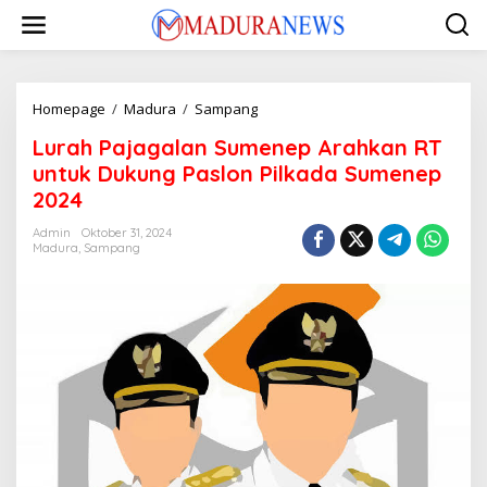
Lewati
ke
konten
Lurah
Homepage
/
Madura
/
Sampang
Pajagalan
Lurah Pajagalan Sumenep Arahkan RT
Sumenep
Arahkan
untuk Dukung Paslon Pilkada Sumenep
RT
2024
untuk
Dukung
Admin
Oktober 31, 2024
Paslon
Madura
,
Sampang
Pilkada
Sumenep
2024