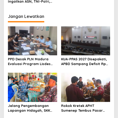
Ingatkan ASN, TNI-Polri,
dan Kepala Desa Netral
dalam Pilkada 2024
Jangan Lewatkan
PPD Desak PLN Madura
KUA-PPAS 2027 Disepakati,
Evaluasi Program Lisdes
APBD Sampang Defisit Rp
Sumenep, Ini Sebabnya
130,2 M
Jelang Pengembangan
Rokok Kretek APHT
Lapangan Hidayah, SKK
Sumenep Tembus Pasar
Migas-PC North Madura II
Indonesia Timur