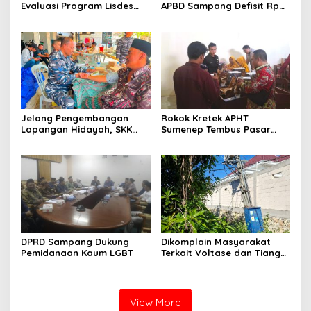
Evaluasi Program Lisdes
APBD Sampang Defisit Rp
Sumenep, Ini Sebabnya
130,2 M
Jelang Pengembangan
Rokok Kretek APHT
Lapangan Hidayah, SKK
Sumenep Tembus Pasar
Migas-PC North Madura II
Indonesia Timur
Perkuat Sinergi dengan
Nelayan Sampang
DPRD Sampang Dukung
Dikomplain Masyarakat
Pemidanaan Kaum LGBT
Terkait Voltase dan Tiang
Miring, Ini Jawaban
Manager PLN ULP Sampang
View More