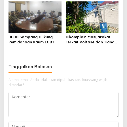
Perkuat Sinergi dengan
Nelayan Sampang
DPRD Sampang Dukung
Dikomplain Masyarakat
Pemidanaan Kaum LGBT
Terkait Voltase dan Tiang
Miring, Ini Jawaban
Manager PLN ULP Sampang
Tinggalkan Balasan
Alamat email Anda tidak akan dipublikasikan.
Ruas yang wajib
ditandai
*