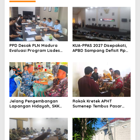
PPD Desak PLN Madura
KUA-PPAS 2027 Disepakati,
Evaluasi Program Lisdes
APBD Sampang Defisit Rp
Sumenep, Ini Sebabnya
130,2 M
Jelang Pengembangan
Rokok Kretek APHT
Lapangan Hidayah, SKK
Sumenep Tembus Pasar
Migas-PC North Madura II
Indonesia Timur
Perkuat Sinergi dengan
Nelayan Sampang