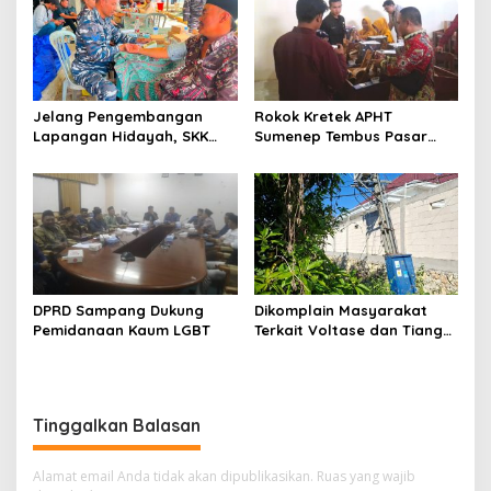
Jelang Pengembangan
Rokok Kretek APHT
Lapangan Hidayah, SKK
Sumenep Tembus Pasar
Migas-PC North Madura II
Indonesia Timur
Perkuat Sinergi dengan
Nelayan Sampang
DPRD Sampang Dukung
Dikomplain Masyarakat
Pemidanaan Kaum LGBT
Terkait Voltase dan Tiang
Miring, Ini Jawaban
Manager PLN ULP Sampang
Tinggalkan Balasan
Alamat email Anda tidak akan dipublikasikan.
Ruas yang wajib