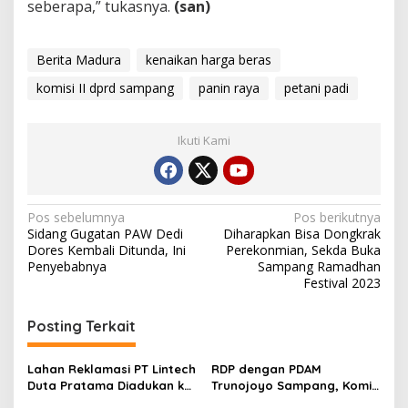
seberapa,” tukasnya.
(san)
Berita Madura
kenaikan harga beras
komisi II dprd sampang
panin raya
petani padi
Ikuti Kami
Navigasi
Pos sebelumnya
Pos berikutnya
Sidang Gugatan PAW Dedi
Diharapkan Bisa Dongkrak
pos
Dores Kembali Ditunda, Ini
Perekonmian, Sekda Buka
Penyebabnya
Sampang Ramadhan
Festival 2023
Posting Terkait
Lahan Reklamasi PT Lintech
RDP dengan PDAM
Duta Pratama Diadukan ke
Trunojoyo Sampang, Komisi
Komisi II DPRD Sampang
II Ingatkan Temuan Sidak