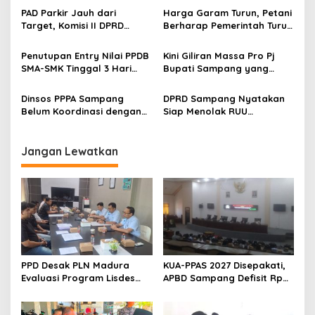
Proyek Pipanisasi
PAD Parkir Jauh dari
Harga Garam Turun, Petani
Target, Komisi II DPRD
Berharap Pemerintah Turun
Sampang Curigai Kinerja
Tangan
Dishub
Penutupan Entry Nilai PPDB
Kini Giliran Massa Pro Pj
SMA-SMK Tinggal 3 Hari
Bupati Sampang yang
Lagi
Kepung Pemkab
Dinsos PPPA Sampang
DPRD Sampang Nyatakan
Belum Koordinasi dengan
Siap Menolak RUU
Pemkab Terkait Pembuatan
Penyiaran
Perbup Disabilitas
Jangan Lewatkan
PPD Desak PLN Madura
KUA-PPAS 2027 Disepakati,
Evaluasi Program Lisdes
APBD Sampang Defisit Rp
Sumenep, Ini Sebabnya
130,2 M