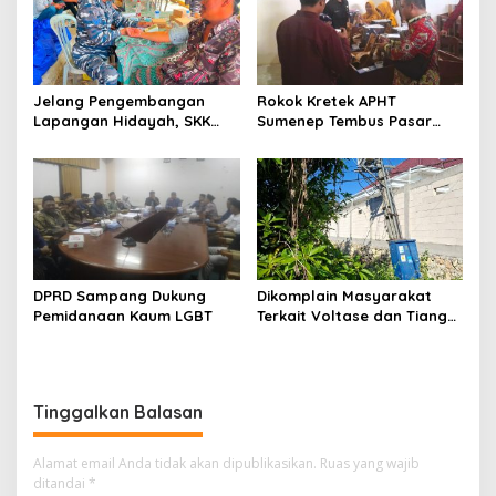
Jelang Pengembangan
Rokok Kretek APHT
Lapangan Hidayah, SKK
Sumenep Tembus Pasar
Migas-PC North Madura II
Indonesia Timur
Perkuat Sinergi dengan
Nelayan Sampang
DPRD Sampang Dukung
Dikomplain Masyarakat
Pemidanaan Kaum LGBT
Terkait Voltase dan Tiang
Miring, Ini Jawaban
Manager PLN ULP Sampang
Tinggalkan Balasan
Alamat email Anda tidak akan dipublikasikan.
Ruas yang wajib
ditandai
*