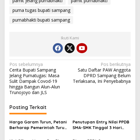
pamit jelang purnabhakti
pamit purnabhakti
purna tugas bupati sampang
purnabhakti bupati sampang
Ikuti Kami
Navigasi
Pos sebelumnya
Pos berikutnya
Cerita Bupati Sampang
Satu Daftar PAW Anggota
pos
Jelang Purnatugas: Masa
DPRD Sampang Belum
Sulit Dampak Covod-19
Terlaksana, Ini Penyebabnya
hingga Bangun Alun-Alun
Trunojoyo dan JLS
Posting Terkait
Harga Garam Turun, Petani
Penutupan Entry Nilai PPDB
Berharap Pemerintah Turun
SMA-SMK Tinggal 3 Hari
Tangan
Lagi