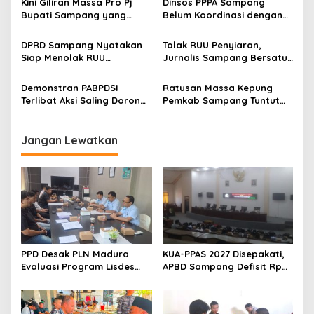
Kini Giliran Massa Pro Pj
Dinsos PPPA Sampang
Bupati Sampang yang
Belum Koordinasi dengan
Kepung Pemkab
Pemkab Terkait Pembuatan
Perbup Disabilitas
DPRD Sampang Nyatakan
Tolak RUU Penyiaran,
Siap Menolak RUU
Jurnalis Sampang Bersatu
Penyiaran
Orasi di Depan Kantor
Dewan
Demonstran PABPDSI
Ratusan Massa Kepung
Terlibat Aksi Saling Dorong
Pemkab Sampang Tuntut
dengan Aparat Kepolisian
Hal Ini
Jangan Lewatkan
PPD Desak PLN Madura
KUA-PPAS 2027 Disepakati,
Evaluasi Program Lisdes
APBD Sampang Defisit Rp
Sumenep, Ini Sebabnya
130,2 M