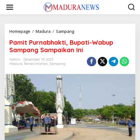
Lewati
ke
konten
Pamit
Homepage
/
Madura
/
Sampang
Purnabhakti,
Pamit Purnabhakti, Bupati-Wabup
Bupati-
Wabup
Sampang Sampaikan Ini
Sampang
Sampaikan
Admin
Desember 19, 2023
Madura
,
Pemerintahan
,
Sampang
Ini