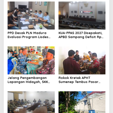
PPD Desak PLN Madura
KUA-PPAS 2027 Disepakati,
Evaluasi Program Lisdes
APBD Sampang Defisit Rp
Sumenep, Ini Sebabnya
130,2 M
Jelang Pengembangan
Rokok Kretek APHT
Lapangan Hidayah, SKK
Sumenep Tembus Pasar
Migas-PC North Madura II
Indonesia Timur
Perkuat Sinergi dengan
Nelayan Sampang