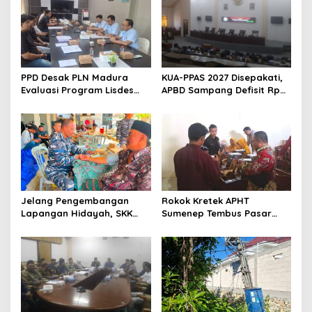
PPD Desak PLN Madura
KUA-PPAS 2027 Disepakati,
Evaluasi Program Lisdes
APBD Sampang Defisit Rp
Sumenep, Ini Sebabnya
130,2 M
Jelang Pengembangan
Rokok Kretek APHT
Lapangan Hidayah, SKK
Sumenep Tembus Pasar
Migas-PC North Madura II
Indonesia Timur
Perkuat Sinergi dengan
Nelayan Sampang