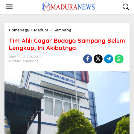
Lewati
ke
konten
Tim
Homepage
/
Madura
/
Sampang
Ahli
Tim Ahli Cagar Budaya Sampang Belum
Cagar
Budaya
Lengkap, Ini Akibatnya
Sampang
Belum
Admin
Juli 26, 2024
Madura
,
Sampang
Lengkap,
Ini
Akibatnya