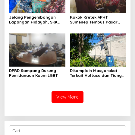
Jelang Pengembangan
Rokok Kretek APHT
Lapangan Hidayah, SKK
Sumenep Tembus Pasar
Migas-PC North Madura II
Indonesia Timur
Perkuat Sinergi dengan
Nelayan Sampang
DPRD Sampang Dukung
Dikomplain Masyarakat
Pemidanaan Kaum LGBT
Terkait Voltase dan Tiang
Miring, Ini Jawaban
Manager PLN ULP Sampang
View More
Cari
untuk: