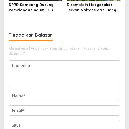
DPRD Sampang Dukung
Dikomplain Masyarakat
Pemidanaan Kaum LGBT
Terkait Voltase dan Tiang
Miring, Ini Jawaban
Manager PLN ULP Sampang
Tinggalkan Balasan
Alamat email Anda tidak akan dipublikasikan.
Ruas yang wajib
ditandai
*