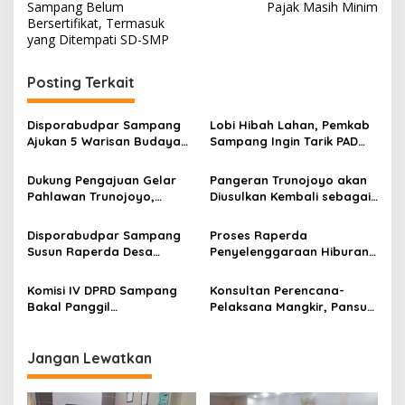
pos
Sampang Belum
Pajak Masih Minim
Bersertifikat, Termasuk
yang Ditempati SD-SMP
Posting Terkait
Disporabudpar Sampang
Lobi Hibah Lahan, Pemkab
Ajukan 5 Warisan Budaya
Sampang Ingin Tarik PAD
Tak Benda
dari Pengunjung Makam
Rato Ebhu
Dukung Pengajuan Gelar
Pangeran Trunojoyo akan
Pahlawan Trunojoyo,
Diusulkan Kembali sebagai
Komisi IV DPRD Sampang
Pahlawan Nasional
Minta Disporabudpar
Disporabudpar Sampang
Proses Raperda
Lakukan Ini
Susun Raperda Desa
Penyelenggaraan Hiburan
Wisata, Pantai Selatan Jadi
Sudah Sejauh Ini, Bakal
Atensi Pengembangan
Difasilitasi Minggu Ini
Komisi IV DPRD Sampang
Konsultan Perencana-
Bakal Panggil
Pelaksana Mangkir, Pansus
Disporabudpar, Dinkes, dan
LKPj Rekomendasikan
Inspektorat Terkait Proyek-
Komisi IV Bongkar
Proyek Ini
Lapangan Sepak Bola
Jangan Lewatkan
Sampang