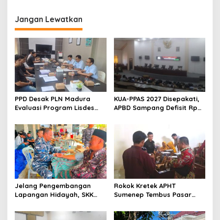
Warga, Ini Kata BPPKAD
Sampang
Jangan Lewatkan
PPD Desak PLN Madura
KUA-PPAS 2027 Disepakati,
Evaluasi Program Lisdes
APBD Sampang Defisit Rp
Sumenep, Ini Sebabnya
130,2 M
Jelang Pengembangan
Rokok Kretek APHT
Lapangan Hidayah, SKK
Sumenep Tembus Pasar
Migas-PC North Madura II
Indonesia Timur
Perkuat Sinergi dengan