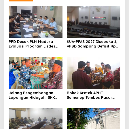
PPD Desak PLN Madura
KUA-PPAS 2027 Disepakati,
Evaluasi Program Lisdes
APBD Sampang Defisit Rp
Sumenep, Ini Sebabnya
130,2 M
Jelang Pengembangan
Rokok Kretek APHT
Lapangan Hidayah, SKK
Sumenep Tembus Pasar
Migas-PC North Madura II
Indonesia Timur
Perkuat Sinergi dengan
Nelayan Sampang