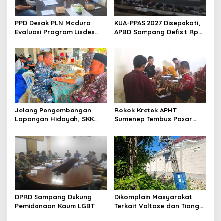
PPD Desak PLN Madura
KUA-PPAS 2027 Disepakati,
Evaluasi Program Lisdes
APBD Sampang Defisit Rp
Sumenep, Ini Sebabnya
130,2 M
Jelang Pengembangan
Rokok Kretek APHT
Lapangan Hidayah, SKK
Sumenep Tembus Pasar
Migas-PC North Madura II
Indonesia Timur
Perkuat Sinergi dengan
Nelayan Sampang
DPRD Sampang Dukung
Dikomplain Masyarakat
Pemidanaan Kaum LGBT
Terkait Voltase dan Tiang
Miring, Ini Jawaban