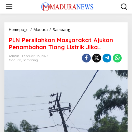
Lewati
ke
konten
PLN
Homepage
/
Madura
/
Sampang
Persilahkan
PLN Persilahkan Masyarakat Ajukan
Masyarakat
Ajukan
Penambahan Tiang Listrik Jika…
Penambahan
Tiang
Admin
Februari 15, 2023
Madura
,
Sampang
Listrik
Jika...