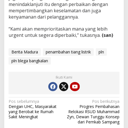
menindaklanjuti itu dengan perbaikan dengan
mempertimbangkan keselamatan dan juga
kenyamanan dari pelanggannya.
“Kami akan memprioritaskan mana yang lebih
urgent untuk segera diperbaiki,” tukasnya.
(san)
Berita Madura
penambahan tiang listrik
pln
pln blega bangkalan
Ikuti Kami
Navigasi
Pos sebelumnya
Pos berikutnya
Dengan UHC, Masyarakat
Progres Pembahasan
pos
yang Berobat ke Rumah
Relokasi RSUD Muhammad
Sakit Meningkat
Zyn, Dewan Tunggu Konsep
dari Pemkab Sampang