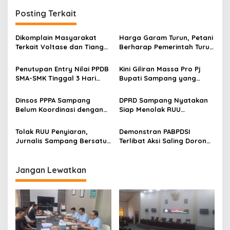
Posting Terkait
Dikomplain Masyarakat
Harga Garam Turun, Petani
Terkait Voltase dan Tiang
Berharap Pemerintah Turun
Miring, Ini Jawaban
Tangan
Manager PLN ULP Sampang
Penutupan Entry Nilai PPDB
Kini Giliran Massa Pro Pj
SMA-SMK Tinggal 3 Hari
Bupati Sampang yang
Lagi
Kepung Pemkab
Dinsos PPPA Sampang
DPRD Sampang Nyatakan
Belum Koordinasi dengan
Siap Menolak RUU
Pemkab Terkait Pembuatan
Penyiaran
Perbup Disabilitas
Tolak RUU Penyiaran,
Demonstran PABPDSI
Jurnalis Sampang Bersatu
Terlibat Aksi Saling Dorong
Orasi di Depan Kantor
dengan Aparat Kepolisian
Dewan
Jangan Lewatkan