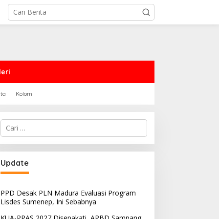
eri
rta
Kolom
Cari
untuk:
Update
PPD Desak PLN Madura Evaluasi Program
Lisdes Sumenep, Ini Sebabnya
KUA-PPAS 2027 Disepakati, APBD Sampang