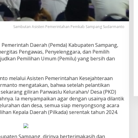
Sambutan Asisten Pemerintahan Pemkab Sampang Sudarmanto
– Pemerintah Daerah (Pemda) Kabupaten Sampang,
inergitas Pengawas, Penyelenggara, dan Pemilih
judkan Pemilihan Umum (Pemilu) yang bersih dan
anto melalui Asisten Pemerintahan Kesejahteraan
rmanto mengatakan, bahwa setelah pelantikan
 sekarang giliran Panwaslu Kelurahan/ Desa (PKD)
pahnya. Ia menyampaikan agar dengan usainya dilantik
lurahan dan desa, semua siap menyongsong acara
lihan Kepala Daerah (Pilkada) serentak tahun 2024.
upaten Sampang, dirinya berterimakasih dan