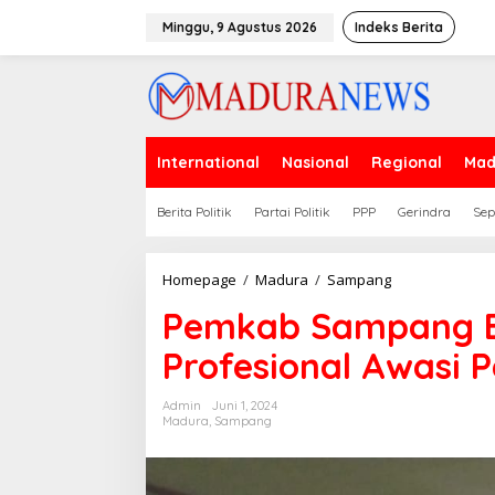
Lewati
ke
Minggu, 9 Agustus 2026
Indeks Berita
konten
International
Nasional
Regional
Mad
Berita Politik
Partai Politik
PPP
Gerindra
Sep
Pemkab
Homepage
/
Madura
/
Sampang
Sampang
Pemkab Sampang B
Berharap
Bawaslu
Profesional Awasi 
Profesional
Awasi
Pemilukada
Admin
Juni 1, 2024
2024
Madura
,
Sampang