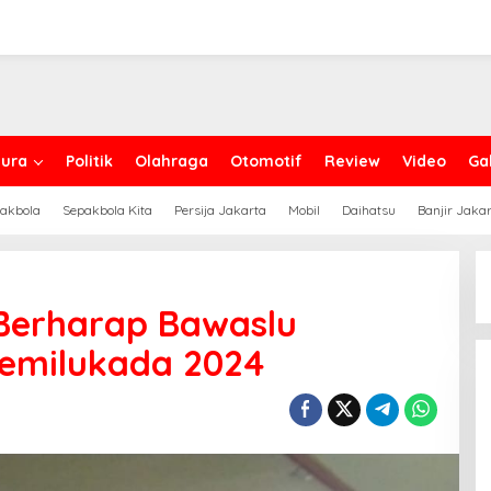
ura
Politik
Olahraga
Otomotif
Review
Video
Gal
akbola
Sepakbola Kita
Persija Jakarta
Mobil
Daihatsu
Banjir Jaka
erharap Bawaslu
Pemilukada 2024