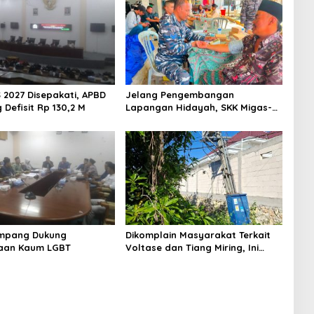
 2027 Disepakati, APBD
Jelang Pengembangan
Defisit Rp 130,2 M
Lapangan Hidayah, SKK Migas-
PC North Madura II Perkuat
Sinergi dengan Nelayan
Sampang
mpang Dukung
Dikomplain Masyarakat Terkait
aan Kaum LGBT
Voltase dan Tiang Miring, Ini
Jawaban Manager PLN ULP
Sampang