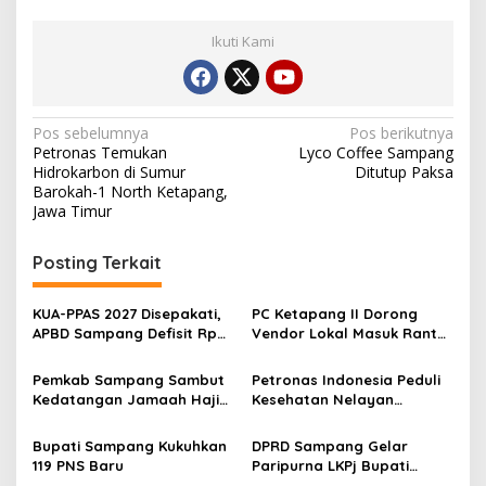
Ikuti Kami
Navigasi
Pos sebelumnya
Pos berikutnya
Petronas Temukan
Lyco Coffee Sampang
pos
Hidrokarbon di Sumur
Ditutup Paksa
Barokah-1 North Ketapang,
Jawa Timur
Posting Terkait
KUA-PPAS 2027 Disepakati,
PC Ketapang II Dorong
APBD Sampang Defisit Rp
Vendor Lokal Masuk Rantai
130,2 M
Pasok Migas
Pemkab Sampang Sambut
Petronas Indonesia Peduli
Kedatangan Jamaah Haji
Kesehatan Nelayan
Kloter 67-68 di Pendopo
Ketapang, Sampang
Trunojoyo
Bupati Sampang Kukuhkan
DPRD Sampang Gelar
119 PNS Baru
Paripurna LKPj Bupati
Tahun 2025