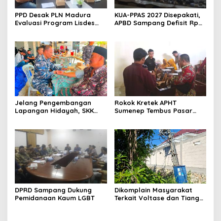
PPD Desak PLN Madura
KUA-PPAS 2027 Disepakati,
Evaluasi Program Lisdes
APBD Sampang Defisit Rp
Sumenep, Ini Sebabnya
130,2 M
Jelang Pengembangan
Rokok Kretek APHT
Lapangan Hidayah, SKK
Sumenep Tembus Pasar
Migas-PC North Madura II
Indonesia Timur
Perkuat Sinergi dengan
Nelayan Sampang
DPRD Sampang Dukung
Dikomplain Masyarakat
Pemidanaan Kaum LGBT
Terkait Voltase dan Tiang
Miring, Ini Jawaban
Manager PLN ULP Sampang