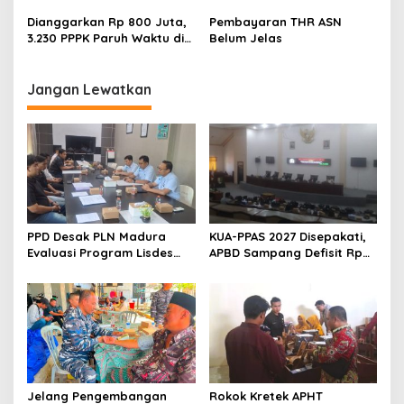
Dianggarkan Rp 800 Juta,
Pembayaran THR ASN
3.230 PPPK Paruh Waktu di
Belum Jelas
Sampang Bakal Dapat THR
Segini
Jangan Lewatkan
PPD Desak PLN Madura
KUA-PPAS 2027 Disepakati,
Evaluasi Program Lisdes
APBD Sampang Defisit Rp
Sumenep, Ini Sebabnya
130,2 M
Jelang Pengembangan
Rokok Kretek APHT