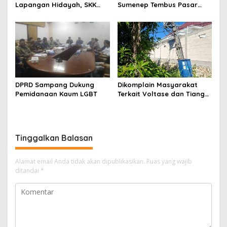
Lapangan Hidayah, SKK
Sumenep Tembus Pasar
Migas-PC North Madura II
Indonesia Timur
Perkuat Sinergi dengan
Nelayan Sampang
DPRD Sampang Dukung
Dikomplain Masyarakat
Pemidanaan Kaum LGBT
Terkait Voltase dan Tiang
Miring, Ini Jawaban
Manager PLN ULP Sampang
Tinggalkan Balasan
Alamat email Anda tidak akan dipublikasikan.
Ruas yang wajib
ditandai
*