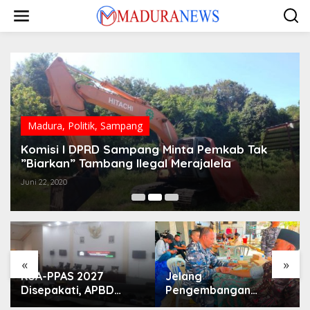
Lewati
ke
konten
Madura
,
Politik
,
Sampang
Komisi I DPRD Sampang Minta Pemkab Tak
”Biarkan” Tambang Ilegal Merajalela
Juni 22, 2020
«
»
KUA-PPAS 2027
Jelang
Disepakati, APBD
Pengembangan
Sampang Defisit Rp
Lapangan Hidayah,