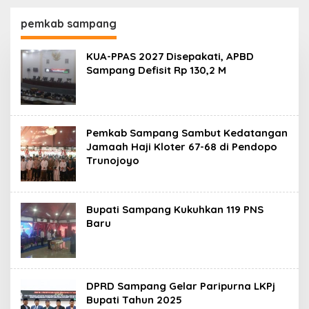
130,2 M
SKK Migas-PC North
Madura II Perkuat
pemkab sampang
Sinergi dengan
Nelayan Sampang
KUA-PPAS 2027 Disepakati, APBD
Sampang Defisit Rp 130,2 M
Pemkab Sampang Sambut Kedatangan
Jamaah Haji Kloter 67-68 di Pendopo
Trunojoyo
Bupati Sampang Kukuhkan 119 PNS
Baru
DPRD Sampang Gelar Paripurna LKPj
Bupati Tahun 2025