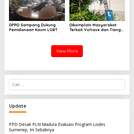
DPRD Sampang Dukung
Dikomplain Masyarakat
Pemidanaan Kaum LGBT
Terkait Voltase dan Tiang
Miring, Ini Jawaban
Manager PLN ULP Sampang
View More
Cari
untuk:
Update
PPD Desak PLN Madura Evaluasi Program Lisdes
Sumenep, Ini Sebabnya