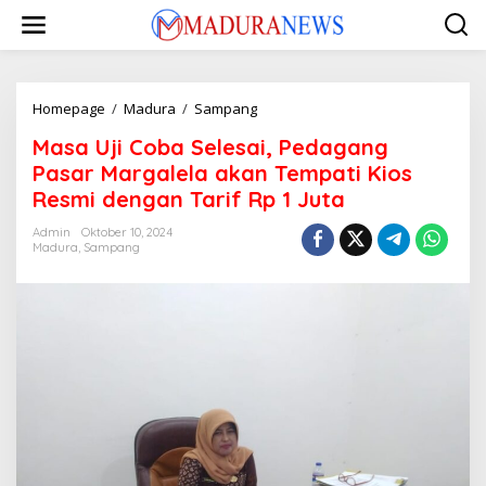
Lewati
ke
konten
Masa
Homepage
/
Madura
/
Sampang
Uji
Masa Uji Coba Selesai, Pedagang
Coba
Selesai,
Pasar Margalela akan Tempati Kios
Pedagang
Resmi dengan Tarif Rp 1 Juta
Pasar
Margalela
Admin
Oktober 10, 2024
akan
Madura
,
Sampang
Tempati
Kios
Resmi
dengan
Tarif
Rp
1
Juta