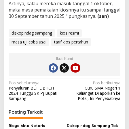
Artinya, kalau mereka masuk tanggal 1 oktober,
maka masa pemakaian kiosnnya itu sampai tanggal
30 September tahun 2025,” pungkasnya.
(san)
diskopindag sampang
kios resmi
masa uji coba usai
tarif kios pertahun
Ikuti Kami
Navigasi
Pos sebelumnya
Pos berikutnya
Penyaluran BLT DBHCHT
Guru SMA Negeri 1
pos
2024 Tunggu SK Pj Bupati
Kalianget Dilaporkan ke
Sampang
Polisi, Ini Penyebabnya
Posting Terkait
Biaya Akta Notaris
Diskopindag Sampang Tak