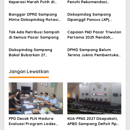
Keperasi Merah Putih di
Penuhi Rekomendasi
Sampang Rp 1,75 Juta
Banggar Terkait Hal Ini
Banggar DPRD Sampang
Diskopindag Sampang
Minta Diskopindag Rotasi
Dipanggil Pansus LKPj
Petugas Pasar
karena Capaian PAD Pasar
2024 Sangat Minim
Tak Ada Retribusi Sampah
Capaian PAD Pasar Triwulan
di Semua Pasar Sampang
Pertama 2025 Rendah,
Diskopindag Sampang
Tuding Ini Sebabnya
Diskopindag Sampang
DPMD Sampang Belum
Bakal Bubarkan 27
Terima Juknis Pembentukan
Koperasi
Koperasi Merah Putih
Jangan Lewatkan
PPD Desak PLN Madura
KUA-PPAS 2027 Disepakati,
Evaluasi Program Lisdes
APBD Sampang Defisit Rp
Sumenep, Ini Sebabnya
130,2 M