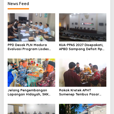
News Feed
PPD Desak PLN Madura
KUA-PPAS 2027 Disepakati,
Evaluasi Program Lisdes
APBD Sampang Defisit Rp
Sumenep, Ini Sebabnya
130,2 M
Jelang Pengembangan
Rokok Kretek APHT
Lapangan Hidayah, SKK
Sumenep Tembus Pasar
Migas-PC North Madura II
Indonesia Timur
Perkuat Sinergi dengan
Nelayan Sampang