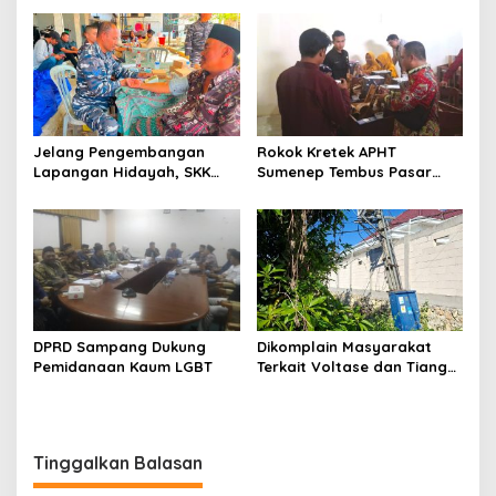
Jelang Pengembangan
Rokok Kretek APHT
Lapangan Hidayah, SKK
Sumenep Tembus Pasar
Migas-PC North Madura II
Indonesia Timur
Perkuat Sinergi dengan
Nelayan Sampang
DPRD Sampang Dukung
Dikomplain Masyarakat
Pemidanaan Kaum LGBT
Terkait Voltase dan Tiang
Miring, Ini Jawaban
Manager PLN ULP Sampang
Tinggalkan Balasan