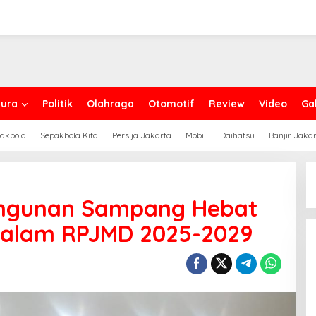
ura
Politik
Olahraga
Otomotif
Review
Video
Gal
akbola
Sepakbola Kita
Persija Jakarta
Mobil
Daihatsu
Banjir Jaka
bangunan Sampang Hebat
dalam RPJMD 2025-2029