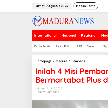
Lewati
ke
Jumat, 7 Agustus 2026
Indeks Berita
konten
International
Nasional
Regional
Mad
Berita Politik
Partai Politik
PPP
Gerindra
Sep
Inilah
Homepage
/
Madura
/
Sampang
4
Inilah 4 Misi Pem
Misi
Pembangunan
Bermartabat Plus 
Sampang
Hebat
Bermartabat
Admin
Juni 17, 2025
Plus
Madura
,
Sampang
dalam
RPJMD
2025-