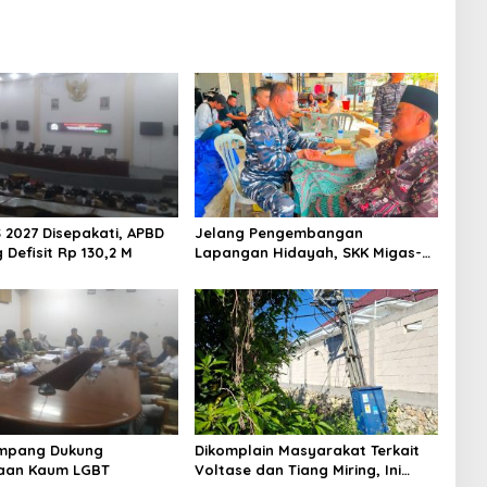
 2027 Disepakati, APBD
Jelang Pengembangan
Defisit Rp 130,2 M
Lapangan Hidayah, SKK Migas-
PC North Madura II Perkuat
Sinergi dengan Nelayan
Sampang
mpang Dukung
Dikomplain Masyarakat Terkait
aan Kaum LGBT
Voltase dan Tiang Miring, Ini