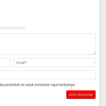
Jawaban Manager PLN ULP
Sampang
ng wajib ditandai
*
da peramban ini untuk komentar saya berikutnya.