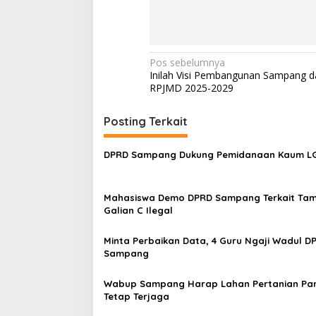
Navigasi
Pos sebelumnya
Inilah Visi Pembangunan Sampang 
pos
RPJMD 2025-2029
Posting Terkait
DPRD Sampang Dukung Pemidanaan Kaum 
Mahasiswa Demo DPRD Sampang Terkait Ta
Galian C Ilegal
Minta Perbaikan Data, 4 Guru Ngaji Wadul D
Sampang
Wabup Sampang Harap Lahan Pertanian Pa
Tetap Terjaga