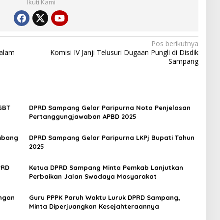
Ikuti Kami
Pos berikutnya
dalam
Komisi IV Janji Telusuri Dugaan Pungli di Disdik
Sampang
LGBT
DPRD Sampang Gelar Paripurna Nota Penjelasan
Pertanggungjawaban APBD 2025
mbang
DPRD Sampang Gelar Paripurna LKPj Bupati Tahun
2025
PRD
Ketua DPRD Sampang Minta Pemkab Lanjutkan
Perbaikan Jalan Swadaya Masyarakat
ngan
Guru PPPK Paruh Waktu Luruk DPRD Sampang,
Minta Diperjuangkan Kesejahteraannya