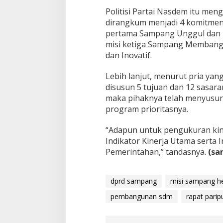
Politisi Partai Nasdem itu men
dirangkum menjadi 4 komitmen y
pertama Sampang Unggul dan 
misi ketiga Sampang Membangu
dan Inovatif.
Lebih lanjut, menurut pria yang 
disusun 5 tujuan dan 12 sasar
maka pihaknya telah menyusun 
program prioritasnya.
“Adapun untuk pengukuran kin
Indikator Kinerja Utama serta 
Pemerintahan,” tandasnya.
(sa
dprd sampang
misi sampang he
pembangunan sdm
rapat parip