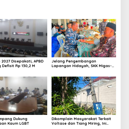
 2027 Disepakati, APBD
Jelang Pengembangan
Defisit Rp 130,2 M
Lapangan Hidayah, SKK Migas-
PC North Madura II Perkuat
Sinergi dengan Nelayan
Sampang
mpang Dukung
Dikomplain Masyarakat Terkait
aan Kaum LGBT
Voltase dan Tiang Miring, Ini
Jawaban Manager PLN ULP