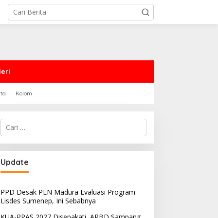
eri
rta
Kolom
Cari
untuk:
Update
PPD Desak PLN Madura Evaluasi Program
Lisdes Sumenep, Ini Sebabnya
KUA-PPAS 2027 Disepakati, APBD Sampang