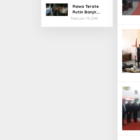
Rawa Terate
Rutin Banjir,
Anies Bakal Cek
Februari 19, 2018
Pabrik Sekitar