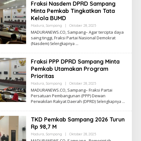
Fraksi Nasdem DPRD Sampang
Minta Pemkab Tingkatkan Tata
Kelola BUMD
Oleh
Madura
,
Sampang
|
Oktober 28, 2025
Admin
MADURANEWS.CO, Sampang– Agar tercipta daya
saing tinggi, Fraksi Partai Nasional Demokrat
(Nasdem)
Selengkapnya
Fraksi PPP DPRD Sampang Minta
Pemkab Utamakan Program
Prioritas
Oleh
Madura
,
Sampang
|
Oktober 28, 2025
Admin
MADURANEWS.CO, Sampang– Fraksi Partai
Persatuan Pembangunan (PPP) Dewan
Perwakilan Rakyat Daerah (DPRD)
Selengkapnya
TKD Pemkab Sampang 2026 Turun
Rp 98,7 M
Oleh
Madura
,
Sampang
|
Oktober 28, 2025
Admin
MADURANEWS.CO, Sampang– Pemerintah