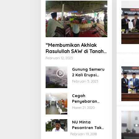
“Membumikan Akhlak
Rasulullah SAW di Tanah
Nusantara”
Februari 12, 2023
Gunung Semeru
2 Kali Erupsi
dengan Tinggi
Februari 5, 2023
Letusan 1.500
Meter
Cegah
Penyebaran
Virus Corona,
Maret 21, 2020
Dinkes Sumenep
Buka Posko
NU Minta
Pelayanan
Pesantren Tak
Terprovokasi
Februari 19, 2018
Teror Orang Gila