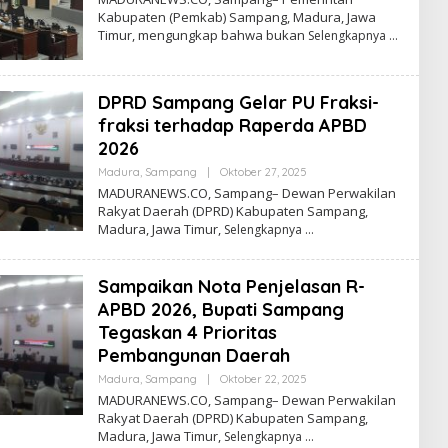
Kabupaten (Pemkab) Sampang, Madura, Jawa
Timur, mengungkap bahwa bukan
Selengkapnya
DPRD Sampang Gelar PU Fraksi-
fraksi terhadap Raperda APBD
2026
Oleh
Madura
,
Sampang
|
Oktober 27, 2025
Admin
MADURANEWS.CO, Sampang– Dewan Perwakilan
Rakyat Daerah (DPRD) Kabupaten Sampang,
Madura, Jawa Timur,
Selengkapnya
Sampaikan Nota Penjelasan R-
APBD 2026, Bupati Sampang
Tegaskan 4 Prioritas
Pembangunan Daerah
Oleh
Madura
,
Sampang
|
Oktober 22, 2025
Admin
MADURANEWS.CO, Sampang– Dewan Perwakilan
Rakyat Daerah (DPRD) Kabupaten Sampang,
Madura, Jawa Timur,
Selengkapnya