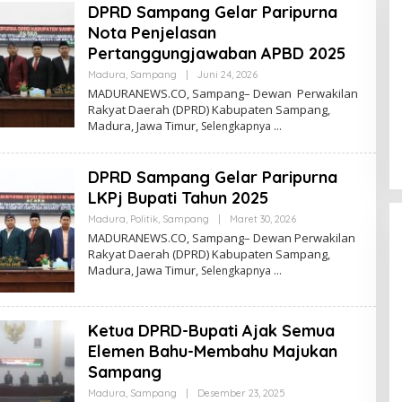
DPRD Sampang Gelar Paripurna
Nota Penjelasan
Pertanggungjawaban APBD 2025
Oleh
Madura
,
Sampang
|
Juni 24, 2026
Admin
MADURANEWS.CO, Sampang– Dewan Perwakilan
Rakyat Daerah (DPRD) Kabupaten Sampang,
Madura, Jawa Timur,
Selengkapnya
DPRD Sampang Gelar Paripurna
LKPj Bupati Tahun 2025
Oleh
Madura
,
Politik
,
Sampang
|
Maret 30, 2026
Admin
MADURANEWS.CO, Sampang– Dewan Perwakilan
Rakyat Daerah (DPRD) Kabupaten Sampang,
Madura, Jawa Timur,
Selengkapnya
Ketua DPRD-Bupati Ajak Semua
Elemen Bahu-Membahu Majukan
Sampang
Oleh
Madura
,
Sampang
|
Desember 23, 2025