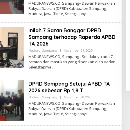
Admin
MADURANEWS.CO, Sampang– Dewan Perwakilan
Rakyat Daerah (DPRD) Kabupaten Sampang,
Madura, Jawa Timur,
Selengkapnya
Inilah 7 Saran Banggar DPRD
Sampang terhadap Raperda APBD
TA 2026
Oleh
Madura
,
Sampang
|
November 29, 2025
Admin
MADURANEWS.CO, Sampang– Setidaknya ada 7
catatan dan masukan yang diberikan oleh Badan
Selengkapnya
DPRD Sampang Setujui APBD TA
2026 sebesar Rp 1,9 T
Oleh
Madura
,
Sampang
|
November 28, 2025
Admin
MADURANEWS.CO, Sampang– Dewan Perwakilan
Rakyat Daerah (DPRD) Kabupaten Sampang,
Madura, Jawa Timur,
Selengkapnya