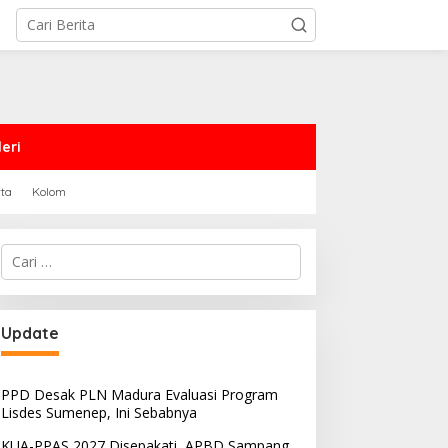
eri
rta
Kolom
Cari
untuk:
PRD Sampang Dukung
PPD Desak PLN Madura
Update
emidanaan Kaum LGBT
Evaluasi Program Lisdes
Sumenep, Ini Sebabnya
PPD Desak PLN Madura Evaluasi Program
Lisdes Sumenep, Ini Sebabnya
KUA-PPAS 2027 Disepakati, APBD Sampang