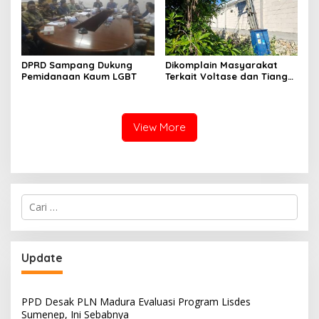
DPRD Sampang Dukung
Dikomplain Masyarakat
Pemidanaan Kaum LGBT
Terkait Voltase dan Tiang
Miring, Ini Jawaban
Manager PLN ULP Sampang
View More
Cari
untuk:
Update
PPD Desak PLN Madura Evaluasi Program Lisdes
Sumenep, Ini Sebabnya