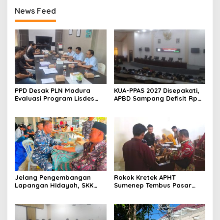
News Feed
PPD Desak PLN Madura
KUA-PPAS 2027 Disepakati,
Evaluasi Program Lisdes
APBD Sampang Defisit Rp
Sumenep, Ini Sebabnya
130,2 M
Jelang Pengembangan
Rokok Kretek APHT
Lapangan Hidayah, SKK
Sumenep Tembus Pasar
Migas-PC North Madura II
Indonesia Timur
Perkuat Sinergi dengan
Nelayan Sampang