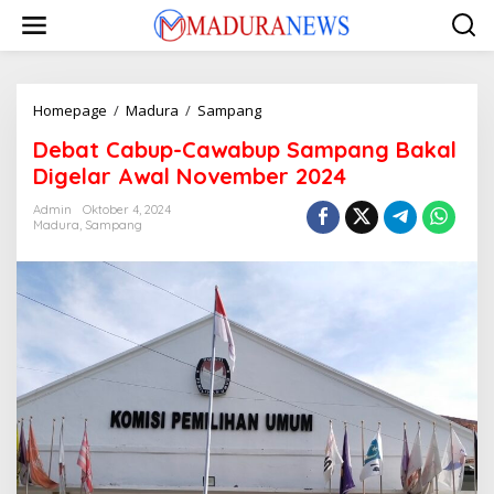
Lewati
ke
konten
Debat
Homepage
/
Madura
/
Sampang
Cabup-
Debat Cabup-Cawabup Sampang Bakal
Cawabup
Sampang
Digelar Awal November 2024
Bakal
Digelar
Admin
Oktober 4, 2024
Madura
,
Sampang
Awal
November
2024