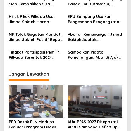
Siap Kembalikan Sisa
Panggil KPU-Bawaslu,
Anggaran Pilkada 2024
Keduanya Diminta
Kembalikan Anggaran Rp
Hiruk Pikuk Pilkada Usai,
KPU Sampang Usulkan
12,6 M
Jimad Sakteh Harap
Pengesahan Pengangkatan
Semua Elemen Bersatu
Paslon Bupati-Wabup
Kembali
Terpilih Hasil Pilkada 2024
MK Tolak Gugatan Mandat,
Aba Idi: Kemenangan Jimad
Jimad Sakteh Positif Bupati
Sakteh Adalah
Sampang Periode 2024-
Kemenangan Rakyat
2029
Sampang
Tingkat Partisipasi Pemilih
Sampaikan Pidato
Pilkada Serentak 2024
Kemenangan, Aba Idi Ajak
Mendekati Target KPU
Semua Pihak
Sampang
Bergandengan Tangan
Bangun Sampang Hebat
Jangan Lewatkan
Bermartabat
PPD Desak PLN Madura
KUA-PPAS 2027 Disepakati,
Evaluasi Program Lisdes
APBD Sampang Defisit Rp