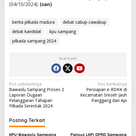
(04/10/2024).
(san)
berita pilkada madura
debat cabup-cawabup
debat kandidat
kpu sampang
pilkada sampang 2024
Ikuti Kami
Navigasi
Pos sebelumnya
Pos berikutnya
Bawaslu Sampang Proses 2
Persiapan e-RDKK di
pos
Laporan Dugaan
Kecamatan Sreseh Jauh
Pelanggaran Tahapan
Panggang dari Api
Pilkada Serentak 2024
Posting Terkait
KPU-Bawaslu Sampang
Pansus LKPj DPRD Sampang