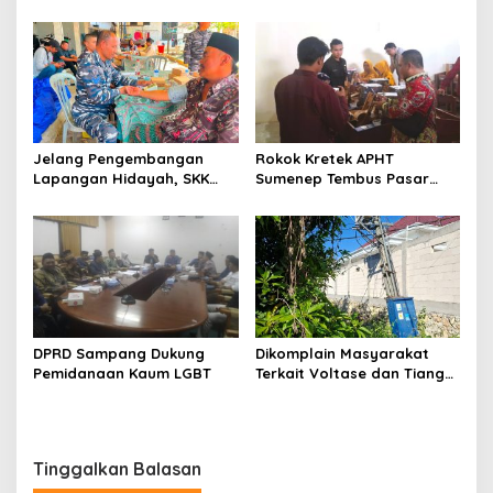
Sumenep, Ini Sebabnya
130,2 M
Jelang Pengembangan
Rokok Kretek APHT
Lapangan Hidayah, SKK
Sumenep Tembus Pasar
Migas-PC North Madura II
Indonesia Timur
Perkuat Sinergi dengan
Nelayan Sampang
DPRD Sampang Dukung
Dikomplain Masyarakat
Pemidanaan Kaum LGBT
Terkait Voltase dan Tiang
Miring, Ini Jawaban
Manager PLN ULP Sampang
Tinggalkan Balasan