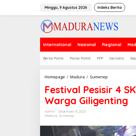
Lewati
ke
Minggu, 9 Agustus 2026
Indeks Berita
konten
International
Nasional
Regional
Mad
Berita Politik
Partai Politik
PPP
Gerindra
Sep
Festival
Homepage
/
Madura
/
Sumenep
Pesisir
Festival Pesisir 4
4
SKK
Warga Giligenting
Migas-
HCML
Pukau
Admin
Desember 8, 2025
Warga
Madura
,
Sumenep
Giligenting