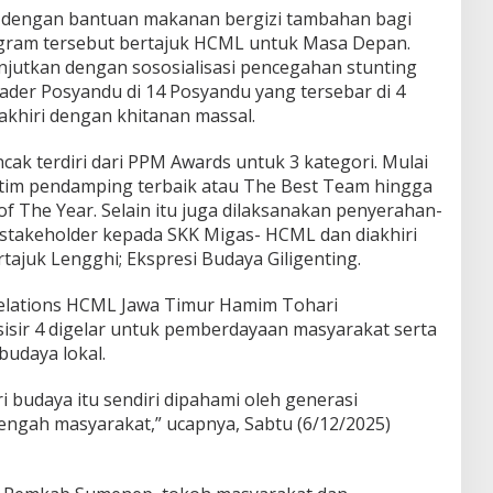
n dengan bantuan makanan bergizi tambahan bagi
Program tersebut bertajuk HCML untuk Masa Depan.
njutkan dengan sososialisasi pencegahan stunting
ader Posyandu di 14 Posyandu yang tersebar di 4
iakhiri dengan khitanan massal.
ak terdiri dari PPM Awards untuk 3 kategori. Mulai
, tim pendamping terbaik atau The Best Team hingga
f The Year. Selain itu juga dilaksanakan penyerahan-
stakeholder kepada SKK Migas- HCML dan diakhiri
ajuk Lengghi; Ekspresi Budaya Giligenting.
Relations HCML Jawa Timur Hamim Tohari
isir 4 digelar untuk pemberdayaan masyarakat serta
udaya lokal.
ri budaya itu sendiri dipahami oleh generasi
 tengah masyarakat,” ucapnya, Sabtu (6/12/2025)