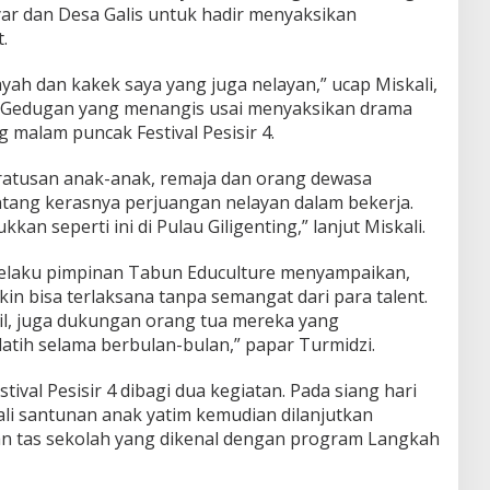
r dan Desa Galis untuk hadir menyaksikan
.
ayah dan kakek saya yang juga nelayan,” ucap Miskali,
a Gedugan yang menangis usai menyaksikan drama
g malam puncak Festival Pesisir 4.
ratusan anak-anak, remaja dan orang dewasa
tang kerasnya perjuangan nelayan dalam bekerja.
kan seperti ini di Pulau Giligenting,” lanjut Miskali.
 selaku pimpinan Tabun Educulture menyampaikan,
in bisa terlaksana tanpa semangat dari para talent.
il, juga dukungan orang tua mereka yang
atih selama berbulan-bulan,” papar Turmidzi.
tival Pesisir 4 dibagi dua kegiatan. Pada siang hari
wali santunan anak yatim kemudian dilanjutkan
n tas sekolah yang dikenal dengan program Langkah