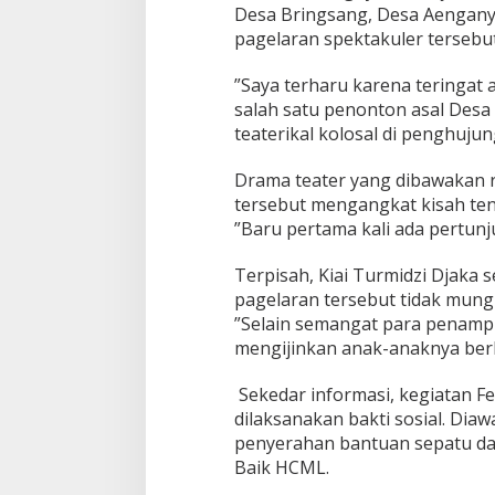
Desa Bringsang, Desa Aenganya
pagelaran spektakuler tersebut
”Saya terharu karena teringat 
salah satu penonton asal Des
teaterikal kolosal di penghujun
Drama teater yang dibawakan 
tersebut mengangkat kisah ten
”Baru pertama kali ada pertunjuk
Terpisah, Kiai Turmidzi Djaka
pagelaran tersebut tidak mungk
”Selain semangat para penamp
mengijinkan anak-anaknya berl
Sekedar informasi, kegiatan Fes
dilaksanakan bakti sosial. Dia
penyerahan bantuan sepatu da
Baik HCML.