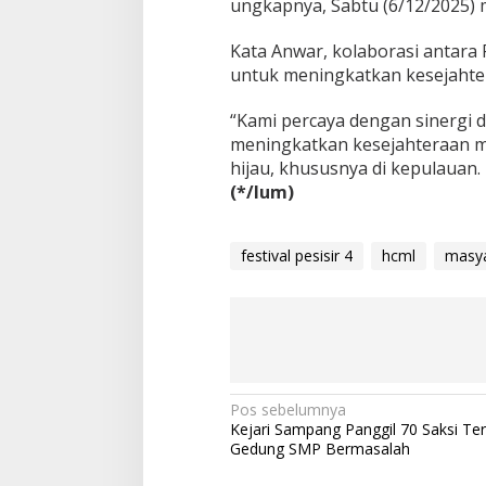
ungkapnya, Sabtu (6/12/2025) 
Kata Anwar, kolaborasi antar
untuk meningkatkan kesejaht
“Kami percaya dengan sinergi 
meningkatkan kesejahteraan m
hijau, khususnya di kepulauan.
(*/lum)
festival pesisir 4
hcml
masya
Navigasi
Pos sebelumnya
Kejari Sampang Panggil 70 Saksi Ter
pos
Gedung SMP Bermasalah