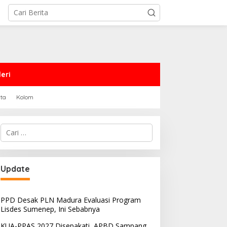
eri
rta
Kolom
Cari
untuk:
Update
PPD Desak PLN Madura Evaluasi Program
Lisdes Sumenep, Ini Sebabnya
KUA-PPAS 2027 Disepakati, APBD Sampang