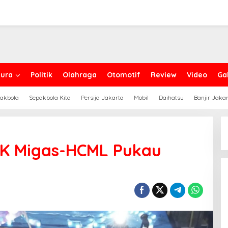
ura
Politik
Olahraga
Otomotif
Review
Video
Gal
akbola
Sepakbola Kita
Persija Jakarta
Mobil
Daihatsu
Banjir Jaka
 SKK Migas-HCML Pukau