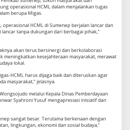
a Pemkab Sumenep, tokoh masyarakat dan
ung operasional HCML dalam menjalankan tugas
alam berupa Migas.
 operasional HCML di Sumenep berjalan lancar dan
i lancar tanpa dukungan dari berbagai pihak,”
nya akan terus bersinergi dan berkolaborasi
 meningkatkan kesejahteraan masyarakat, merawat
daya lokal.
igas-HCML harus dijaga baik dan diteruskan agar
a masyarakat,” jelasnya.
 Wongsojudo melalui Kepala Dinas Pemberdayaan
war Syahroni Yusuf mengapresiasi inisiatif dan
enep sangat besar. Terutama berkenaan dengan
tan, lingkungan, ekonomi dan sosial budaya,”